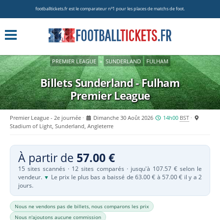
footballtickets.fr est le comparateur nº1 pour les places de matchs de foot.
PREMIER LEAGUE
»
SUNDERLAND
FULHAM
Billets Sunderland - Fulham
Premier League
Premier League - 2e journée
Dimanche 30 Août 2026
14h00
BST
Stadium of Light, Sunderland, Angleterre
À partir de
57.00 €
15 sites scannés · 12 sites comparés · jusqu'à 107.57 € selon le
vendeur.
Le prix le plus bas a baissé de 63.00 € à 57.00 € il y a 2
▼
jours.
Nous ne vendons pas de billets, nous comparons les prix
Nous n'ajoutons aucune commission