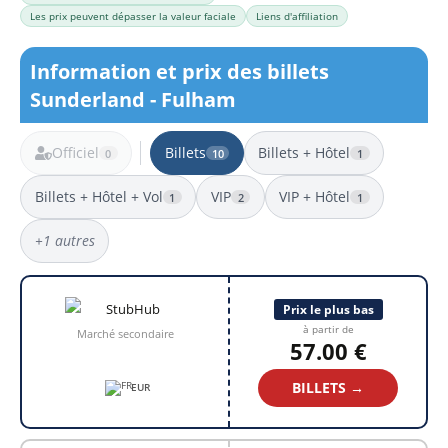
Les prix peuvent dépasser la valeur faciale
Liens d'affiliation
Information et prix des billets
Sunderland - Fulham
Officiel
Billets
Billets + Hôtel
0
10
1
Billets + Hôtel + Vol
VIP
VIP + Hôtel
1
2
1
+1 autres
10 résultats
Prix le plus bas
à partir de
Marché secondaire
57.00 €
BILLETS →
EUR