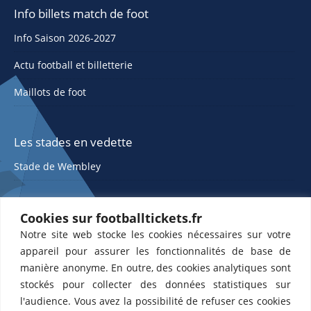
Info billets match de foot
Info Saison 2026-2027
Actu football et billetterie
Maillots de foot
Les stades en vedette
Stade de Wembley
Cookies sur footballtickets.fr
Notre site web stocke les cookies nécessaires sur votre
appareil pour assurer les fonctionnalités de base de
manière anonyme. En outre, des cookies analytiques sont
stockés pour collecter des données statistiques sur
ETTS 365 SL, Rambla de Catalunya 38, 8, 1, 08007 Barcelone, Espagne |
l'audience. Vous avez la possibilité de refuser ces cookies