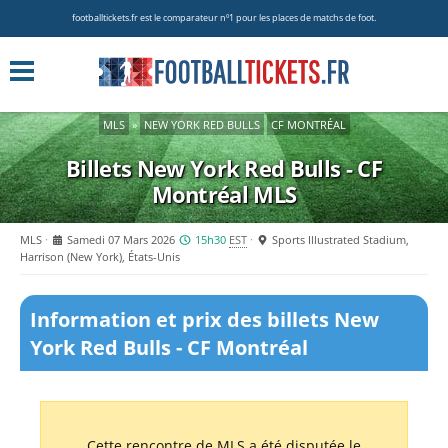
footballtickets.fr est le comparateur nº1 pour les places de matchs de foot.
MLS
»
NEW YORK RED BULLS
CF MONTRÉAL
Billets New York Red Bulls - CF
Montréal
MLS
MLS
Samedi 07 Mars 2026
15h30
EST
Sports Illustrated Stadium,
Harrison (New York), États-Unis
Information et prix des billets New
York Red Bulls - CF Montréal
Cette rencontre de MLS a été disputée le