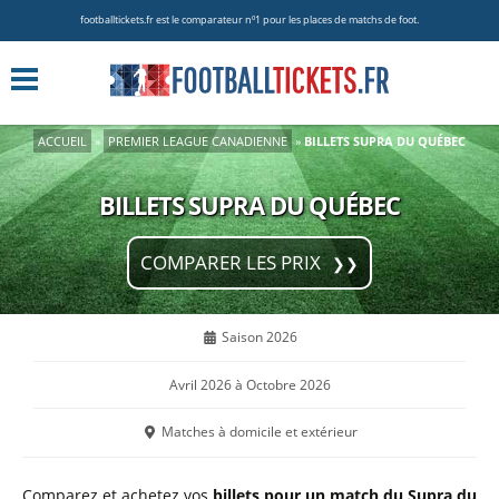
footballtickets.fr est le comparateur nº1 pour les places de matchs de foot.
ACCUEIL
»
PREMIER LEAGUE CANADIENNE
»
BILLETS SUPRA DU QUÉBEC
BILLETS SUPRA DU QUÉBEC
COMPARER LES PRIX
Saison 2026
Avril 2026 à Octobre 2026
Matches à domicile et extérieur
Comparez et achetez vos
billets pour un match du Supra du