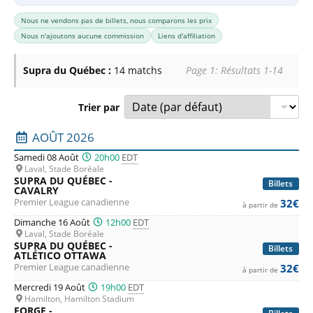
Nous ne vendons pas de billets, nous comparons les prix
Nous n'ajoutons aucune commission
Liens d'affiliation
Supra du Québec :
14 matchs
Page 1: Résultats 1-14
Trier par
Liste des prochains matchs : Supra du Québec. Colonne 1 :
AOÛT 2026
Samedi 08 Août
20h00
EDT
Laval, Stade Boréale
SUPRA DU QUÉBEC -
Billets
CAVALRY
Premier League canadienne
32€
à partir de
Dimanche 16 Août
12h00
EDT
Laval, Stade Boréale
SUPRA DU QUÉBEC -
Billets
ATLÉTICO OTTAWA
Premier League canadienne
32€
à partir de
Mercredi 19 Août
19h00
EDT
Hamilton, Hamilton Stadium
FORGE -