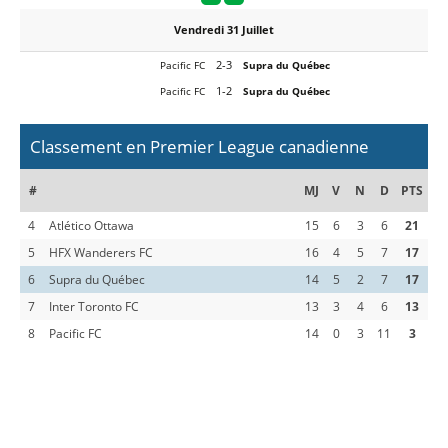
Vendredi 31 Juillet
2-3
Pacific FC
Supra du Québec
1-2
Pacific FC
Supra du Québec
Classement en Premier League canadienne
#
MJ
V
N
D
PTS
4
Atlético Ottawa
15
6
3
6
21
5
HFX Wanderers FC
16
4
5
7
17
6
Supra du Québec
14
5
2
7
17
7
Inter Toronto FC
13
3
4
6
13
8
Pacific FC
14
0
3
11
3