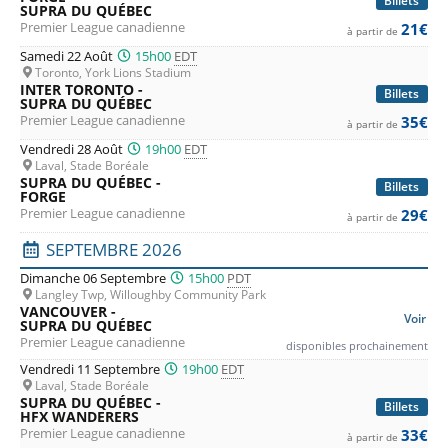
Billets
SUPRA DU QUÉBEC
Premier League canadienne
21€
à partir de
Samedi 22 Août
15h00
EDT
Toronto, York Lions Stadium
INTER TORONTO -
Billets
SUPRA DU QUÉBEC
Premier League canadienne
35€
à partir de
Vendredi 28 Août
19h00
EDT
Laval, Stade Boréale
SUPRA DU QUÉBEC -
Billets
FORGE
Premier League canadienne
29€
à partir de
SEPTEMBRE 2026
Dimanche 06 Septembre
15h00
PDT
Langley Twp, Willoughby Community Park
VANCOUVER -
Voir
SUPRA DU QUÉBEC
Premier League canadienne
disponibles prochainement
Vendredi 11 Septembre
19h00
EDT
Laval, Stade Boréale
SUPRA DU QUÉBEC -
Billets
HFX WANDERERS
Premier League canadienne
33€
à partir de