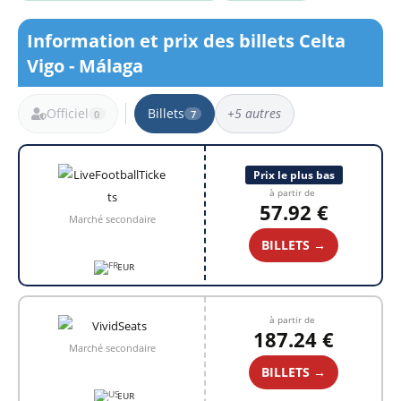
Information et prix des billets Celta
Vigo - Málaga
Officiel
Billets
+5 autres
0
7
7 résultats
Prix le plus bas
à partir de
57.92 €
Marché secondaire
BILLETS →
EUR
à partir de
187.24 €
Marché secondaire
BILLETS →
EUR