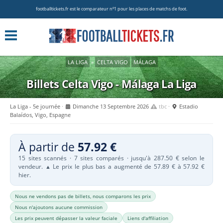
footballtickets.fr est le comparateur nº1 pour les places de matchs de foot.
LA LIGA
»
CELTA VIGO
MÁLAGA
Billets Celta Vigo - Málaga
La Liga
La Liga - 5e journée
Dimanche 13 Septembre 2026
tbc
Estadio
Balaídos, Vigo, Espagne
À partir de
57.92 €
15 sites scannés · 7 sites comparés · jusqu'à 287.50 € selon le
vendeur.
Le prix le plus bas a augmenté de 57.89 € à 57.92 €
▲
hier.
Nous ne vendons pas de billets, nous comparons les prix
Nous n'ajoutons aucune commission
Les prix peuvent dépasser la valeur faciale
Liens d'affiliation