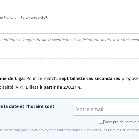
en Français
Paiements en
EUR
u indique la langue du site du vendeur et le code indique la devise du paiement.
one de Liga:
Pour ce match,
sept billetteries secondaires
proposen
alité (VIP). Billets
à partir de 270.31 €
.
e la date et l'horaire sont
J'accepte de recevoir
e marketing pour vous envoyer des informations sur les dates, les horaires et les tari