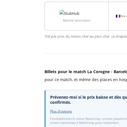
Site 
Marché secondaire
Trié par prix, du moins cher au plus cher. Le drapea
Billets pour le match La Corogne - Barcel
pour ce match, et même des places en hospit
Prévenez-moi si le prix baisse et dès qu
confirmés.
Plus d'options
Footballtickets.fr utilise Mailchimp comme plateform
soient transmises à Mailchimp pour traitement.