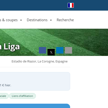
s & coupes
Destinations
Recherche
Liste des clubs et équipes
Liste des ligues et coupes
Toutes les destinations
a Liga
𝕏
Estadio de Riazor, La Corogne, Espagne
 € hier.
ciale
Liens d'affiliation