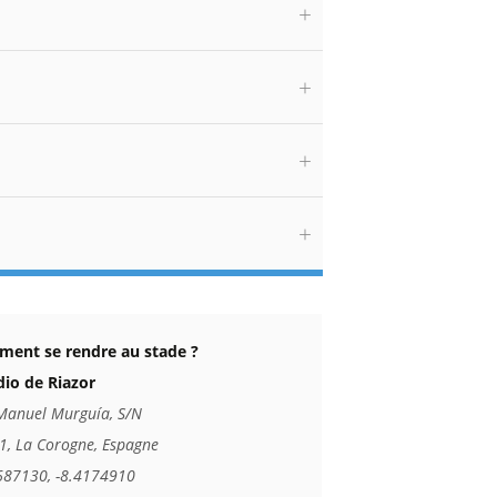
ent se rendre au stade ?
dio de Riazor
Manuel Murguía, S/N
1, La Corogne, Espagne
687130, -8.4174910