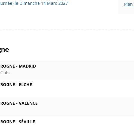
journée) le Dimanche 14 Mars 2027
Plan
gne
OROGNE -
MADRID
 Clubs
OROGNE -
ELCHE
OROGNE -
VALENCE
OROGNE -
SÉVILLE