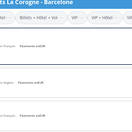
ets La Corogne - Barcelone
l
Billets Coupe d’Asie 2027
Billets Euro 2028
tel
Billets + Hôtel + Vol
VIP
VIP + Hôtel
VI
Billets Copa América
 en Français
Paiements en
EUR
en Anglais
Paiements en
EUR
en Français
Paiements en
EUR