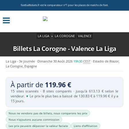
footballtickets.fr est le comparateur nº1 pour les places de matchs de foot.
LA LIGA
»
LA COROGNE
VALENCE
Billets La Corogne - Valence
La Liga
La Liga - 3e journée
Dimanche 30 Août 2026
19h30
CEST
Estadio de Riazor,
La Corogne, Espagne
À partir de
119.96 €
15 sites scannés · 8 sites comparés · jusqu'à 613.13 € selon le
vendeur.
Le prix le plus bas a baissé de 130.83 € à 119.96 € il y a
▼
15 jours.
Nous ne vendons pas de billets, nous comparons les prix
Nous n'ajoutons aucune commission
Les prix peuvent dépasser la valeur faciale
Liens d'affiliation