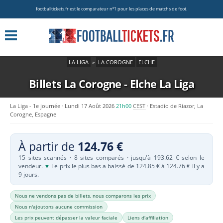
footballtickets.fr est le comparateur nº1 pour les places de matchs de foot.
LA LIGA
»
LA COROGNE
ELCHE
Billets La Corogne - Elche
La Liga
La Liga - 1e journée
Lundi 17 Août 2026
21h00
CEST
Estadio de Riazor, La
Corogne, Espagne
À partir de
124.76 €
15 sites scannés · 8 sites comparés · jusqu'à 193.62 € selon le
vendeur.
Le prix le plus bas a baissé de 124.85 € à 124.76 € il y a
▼
9 jours.
Nous ne vendons pas de billets, nous comparons les prix
Nous n'ajoutons aucune commission
Les prix peuvent dépasser la valeur faciale
Liens d'affiliation