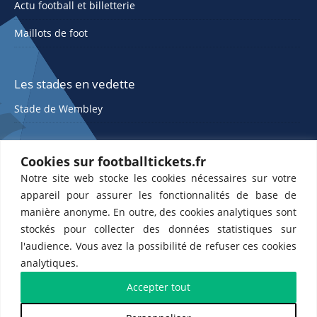
Actu football et billetterie
Maillots de foot
Les stades en vedette
Stade de Wembley
Cookies sur footballtickets.fr
Notre site web stocke les cookies nécessaires sur votre
appareil pour assurer les fonctionnalités de base de
manière anonyme. En outre, des cookies analytiques sont
stockés pour collecter des données statistiques sur
ETTS 365 SL, Rambla de Catalunya 38, 8, 1, 08007 Barcelone, Espagne |
l'audience. Vous avez la possibilité de refuser ces cookies
CIF : ES-B43945534
analytiques.
Partenaires de l'
US Changé 53 💙
et de l'
US Bretons de Paris 🤍
Accepter tout