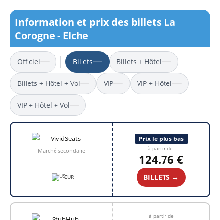
Information et prix des billets La
Corogne - Elche
Officiel
Billets
Billets + Hôtel
Billets + Hôtel + Vol
VIP
VIP + Hôtel
VIP + Hôtel + Vol
Prix le plus bas
à partir de
Marché secondaire
124.76 €
BILLETS →
EUR
à partir de