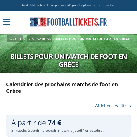
footballtickets.fr est le comparateur nº1 pour les places de matchs de foot.
ACCUEIL
»
DESTINATIONS
»
BILLETS POUR UN MATCH DE FOOT EN GRÈCE
BILLETS POUR UN MATCH DE FOOT EN
GRÈCE
Calendrier des prochains matchs de foot en
Grèce
Afficher les filtres
À partir de
74 €
3 matchs à venir · prochain match le jeudi 1er octobre.