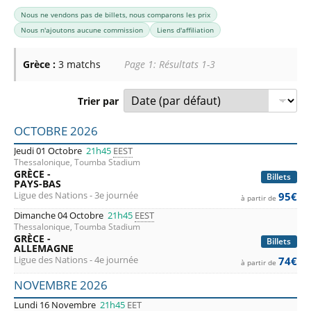
Nous ne vendons pas de billets, nous comparons les prix
Nous n'ajoutons aucune commission
Liens d'affiliation
Grèce :
3 matchs
Page 1: Résultats 1-3
Trier par
Liste des prochains matchs : Grèce. Colonne 1 : date, hora
OCTOBRE 2026
Jeudi 01 Octobre
21h45
EEST
Thessalonique, Toumba Stadium
GRÈCE -
Billets
PAYS-BAS
Ligue des Nations - 3e journée
95€
à partir de
Dimanche 04 Octobre
21h45
EEST
Thessalonique, Toumba Stadium
GRÈCE -
Billets
ALLEMAGNE
Ligue des Nations - 4e journée
74€
à partir de
NOVEMBRE 2026
Lundi 16 Novembre
21h45
EET