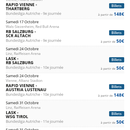
RAPID VIENNE -
Billets
THARTBERG
Bundesliga Autriche - 9e journée
148€
à partir de
Samedi 17 Octobre
Wals-Siezenheim, Red Bull Arena
RB SALZBURG -
Billets
SCR ALTACH
Bundesliga Autriche - 9e journée
50€
à partir de
Samedi 24 Octobre
Linz, Raiffeisen Arena
LASK -
Billets
RB SALZBURG
Bundesliga Autriche - 10e journée
50€
à partir de
Samedi 24 Octobre
Vienne, Allianz Stadion
RAPID VIENNE -
Billets
AUSTRIA LUSTENAU
Bundesliga Autriche - 10e journée
148€
à partir de
Samedi 31 Octobre
Linz, Raiffeisen Arena
LASK -
Billets
WSG TIROL
Bundesliga Autriche - 11e journée
50€
à partir de
Samedi 31 Octobre