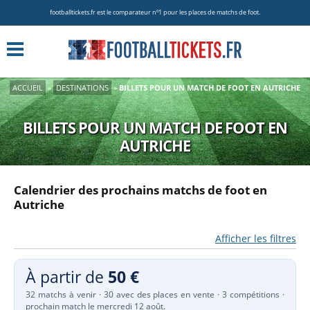
footballtickets.fr est le comparateur nº1 pour les places de matchs de foot.
ACCUEIL
»
DESTINATIONS
»
BILLETS POUR UN MATCH DE FOOT EN AUTRICHE
BILLETS POUR UN MATCH DE FOOT EN
AUTRICHE
Calendrier des prochains matchs de foot en
Autriche
Afficher les filtres
À partir de
50 €
32 matchs à venir · 30 avec des places en vente · 3 compétitions ·
prochain match le mercredi 12 août.