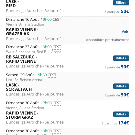
LASK -
Billets
RIED
Bundesliga Autriche - 3e journée
50€
à partir de
Dimanche 16 Août
19h00
CEST
Vienne, Allianz Stadion
RAPID VIENNE -
Voir
GRAZER AK
Bundesliga Autriche - 3e journée
disponibles prochainement
Dimanche 23 Août
19h00
CEST
Wals-Siezenheim, Red Bull Arena
RB SALZBURG -
Billets
RAPID VIENNE
Bundesliga Autriche - 4e journée
50€
à partir de
Samedi 29 Août
19h30
CEST
Linz, Raiffeisen Arena
LASK -
Billets
SCR ALTACH
Bundesliga Autriche - 5e journée
50€
à partir de
Dimanche 30 Août
17h00
CEST
Vienne, Allianz Stadion
RAPID VIENNE -
Billets
STURM GRAZ
Bundesliga Autriche - 5e journée
174€
à partir de
Dimanche 30 Août
19h00
CEST