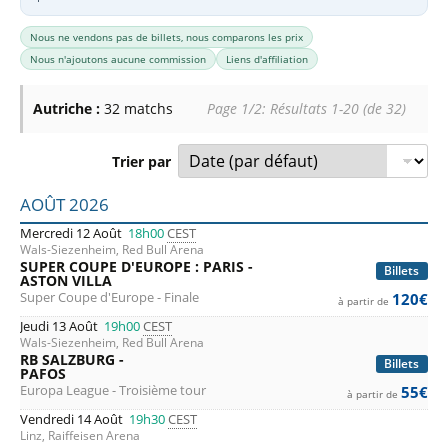
Nous ne vendons pas de billets, nous comparons les prix
Nous n'ajoutons aucune commission
Liens d'affiliation
Autriche :
32 matchs
Page 1/2: Résultats 1-20 (de 32)
Trier par
Liste des prochains matchs : Autriche. Colonne 1 : date, h
AOÛT 2026
Mercredi 12 Août
18h00
CEST
Wals-Siezenheim, Red Bull Arena
SUPER COUPE D'EUROPE : PARIS -
Billets
ASTON VILLA
Super Coupe d'Europe - Finale
120€
à partir de
Jeudi 13 Août
19h00
CEST
Wals-Siezenheim, Red Bull Arena
RB SALZBURG -
Billets
PAFOS
Europa League - Troisième tour
55€
à partir de
Vendredi 14 Août
19h30
CEST
Linz, Raiffeisen Arena