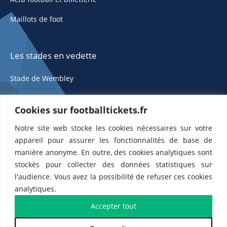
Maillots de foot
Les stades en vedette
Stade de Wembley
Cookies sur footballtickets.fr
Notre site web stocke les cookies nécessaires sur votre
appareil pour assurer les fonctionnalités de base de
manière anonyme. En outre, des cookies analytiques sont
stockés pour collecter des données statistiques sur
ETTS 365 SL, Rambla de Catalunya 38, 8, 1, 08007 Barcelone, Espagne |
l'audience. Vous avez la possibilité de refuser ces cookies
CIF : ES-B43945534
analytiques.
Partenaires de l'
US Changé 53 💙
et de l'
US Bretons de Paris 🤍
Accepter tout