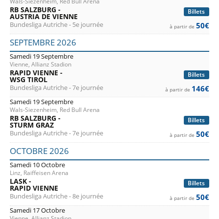
Wals-Siezenheim, Red Bull Arena
RB SALZBURG -
Billets
AUSTRIA DE VIENNE
Bundesliga Autriche - 5e journée
50€
à partir de
SEPTEMBRE 2026
Samedi 19 Septembre
Vienne, Allianz Stadion
RAPID VIENNE -
Billets
WSG TIROL
Bundesliga Autriche - 7e journée
146€
à partir de
Samedi 19 Septembre
Wals-Siezenheim, Red Bull Arena
RB SALZBURG -
Billets
STURM GRAZ
Bundesliga Autriche - 7e journée
50€
à partir de
OCTOBRE 2026
Samedi 10 Octobre
Linz, Raiffeisen Arena
LASK -
Billets
RAPID VIENNE
Bundesliga Autriche - 8e journée
50€
à partir de
Samedi 17 Octobre
Vienne, Allianz Stadion