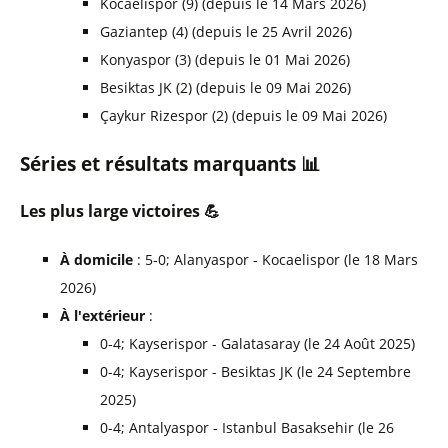
Kocaelispor (9) (depuis le 14 Mars 2026)
Samsunspor
2-1
Besiktas JK
Gaziantep (4) (depuis le 25 Avril 2026)
Kasimpasa SK
1-0
Alanyaspor
Konyaspor (3) (depuis le 01 Mai 2026)
Samedi 18 Avril
Besiktas JK (2) (depuis le 09 Mai 2026)
Çaykur Rizespor (2) (depuis le 09 Mai 2026)
Gençlerbirligi
1-2
Galatasaray
Kocaelispor
1-1
Göztepe SK
Séries et résultats marquants 📊
Karagumruk
1-2
Eyüpspor
Vendredi 17 Avril
Les plus large victoires 💪
Antalyaspor
0-2
Konyaspor
À domicile
: 5-0; Alanyaspor - Kocaelispor (le 18 Mars
Fenerbahçe
2-2
Çaykur Rizespor
info
2026)
29e journée
À l'extérieur
:
0-4; Kayserispor - Galatasaray (le 24 Août 2025)
Lundi 13 Avril
0-4; Kayserispor - Besiktas JK (le 24 Septembre
Eyüpspor
1-2
Samsunspor
2025)
Çaykur Rizespor
2-1
Gaziantep
0-4; Antalyaspor - Istanbul Basaksehir (le 26