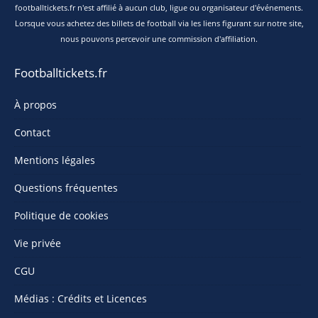
footballtickets.fr n'est affilié à aucun club, ligue ou organisateur d'événements.
Lundi 09 Mars
Lorsque vous achetez des billets de football via les liens figurant sur notre site,
nous pouvons percevoir une commission d'affiliation.
Alanyaspor
0-0
Gençlerbirligi
Kayserispor
1-3
Trabzonspor
Footballtickets.fr
Eyüpspor
0-1
Kocaelispor
À propos
Dimanche 08 Mars
Contact
Fenerbahçe
3-2
Samsunspor
info
Konyaspor
1-1
Kasimpasa SK
Mentions légales
Gaziantep
1-1
Karagumruk
Çaykur Rizespor
1-0
Antalyaspor
Questions fréquentes
Samedi 07 Mars
Politique de cookies
Besiktas JK
0-1
Galatasaray
info
Vie privée
Istanbul Basaksehir
2-1
Göztepe SK
CGU
24e journée
Médias : Crédits et Licences