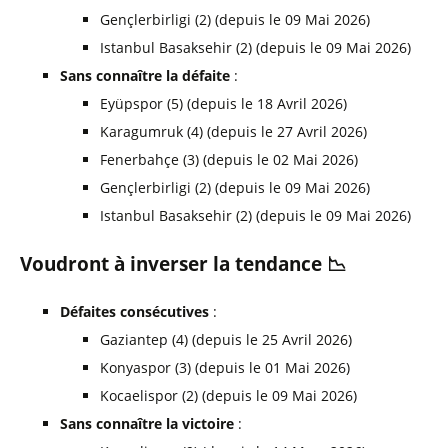
Gençlerbirligi (2) (depuis le 09 Mai 2026)
Galatasaray
3-0
Fenerbahçe
info
Gençlerbirligi
1-0
Kocaelispor
Istanbul Basaksehir (2) (depuis le 09 Mai 2026)
Sans connaître la défaite
:
Samedi 25 Avril
Eyüpspor (5) (depuis le 18 Avril 2026)
Göztepe SK
2-0
Antalyaspor
Karagumruk (4) (depuis le 27 Avril 2026)
Kayserispor
2-0
Çaykur Rizespor
Fenerbahçe (3) (depuis le 02 Mai 2026)
Eyüpspor
3-0
Gaziantep
Gençlerbirligi (2) (depuis le 09 Mai 2026)
Vendredi 24 Avril
Istanbul Basaksehir (2) (depuis le 09 Mai 2026)
Istanbul Basaksehir
4-0
Kasimpasa SK
Voudront à inverser la tendance 📉
30e journée
Défaites consécutives
:
Lundi 20 Avril
Gaziantep (4) (depuis le 25 Avril 2026)
Konyaspor (3) (depuis le 01 Mai 2026)
Gaziantep
3-0
Kayserispor
Kocaelispor (2) (depuis le 09 Mai 2026)
Dimanche 19 Avril
Sans connaître la victoire
:
Trabzonspor
1-1
Istanbul Basaksehir