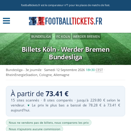
footballtickets.fr est le comparateur nº1 pour les places de matchs de foot.
BUNDESLIGA
»
FC KÖLN
WERDER BREMEN
Billets Köln - Werder Bremen
Bundesliga
Bundesliga - 3e journée
Samedi 12 Septembre 2026
18h30
CEST
RheinEnergieStadion, Cologne, Allemagne
À partir de
73.41 €
15 sites scannés · 8 sites comparés · jusqu'à 229.80 € selon le
vendeur.
Le prix le plus bas a baissé de 78.28 € à 73.41 €
▼
aujourd'hui.
Nous ne vendons pas de billets, nous comparons les prix
Nous n'ajoutons aucune commission