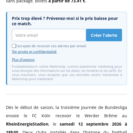
sans package. Billets
à partir de 73.41 €
.
Prix trop élevé ? Prévenez-moi si le prix baisse pour
ce match.
Créer l'alerte
J'accepte de recevoir ces alertes par email.
Vie privée et confidentialité
Plus d'options
Footballtickets.fr utilise Mailchimp comme plateforme marketing pour
vous envoyer des informations sur les dates, les horaires et les tarifs. En
vous inscrivant, vous acceptez que vos données soient transmises à
Mailchimp pour traitement.
Dès le début de saison, la troisième journée de Bundesliga
envoie le FC Köln recevoir le Werder Brême au
RheinEnergieStadion
, le
samedi 12 septembre 2026 à
18h30
. Deux clubs installés dans l'histoire du football