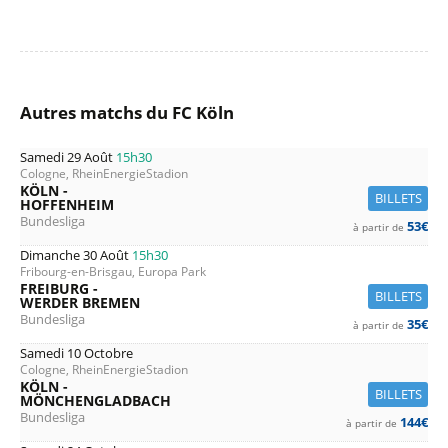
Autres matchs du FC Köln
Samedi 29 Août
15h30
Cologne, RheinEnergieStadion
KÖLN -
BILLETS
HOFFENHEIM
Bundesliga
53€
à partir de
Dimanche 30 Août
15h30
Fribourg-en-Brisgau, Europa Park
FREIBURG -
BILLETS
WERDER BREMEN
Bundesliga
35€
à partir de
Samedi 10 Octobre
Cologne, RheinEnergieStadion
KÖLN -
BILLETS
MÖNCHENGLADBACH
Bundesliga
144€
à partir de