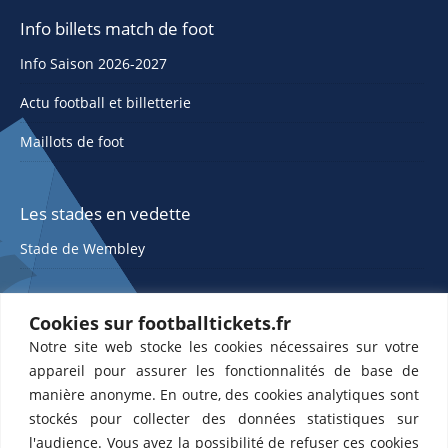
Info billets match de foot
Info Saison 2026-2027
Actu football et billetterie
Maillots de foot
Les stades en vedette
Stade de Wembley
Cookies sur footballtickets.fr
Notre site web stocke les cookies nécessaires sur votre
appareil pour assurer les fonctionnalités de base de
manière anonyme. En outre, des cookies analytiques sont
stockés pour collecter des données statistiques sur
ETTS 365 SL, Rambla de Catalunya 38, 8, 1, 08007 Barcelone, Espagne |
l'audience. Vous avez la possibilité de refuser ces cookies