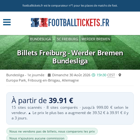
footballtickets.fr est le comparateur nº1 pour les places de matchs de foot.
BUNDESLIGA
»
SC FREIBURG
WERDER BREMEN
Billets Freiburg - Werder Bremen
Bundesliga
Bundesliga - 1e journée
Dimanche 30 Août 2026
15h30
CEST
Europa Park, Fribourg-en-Brisgau, Allemagne
À partir de
39.91 €
15 sites scannés · 8 sites comparés · jusqu'à 999.00 € selon le
vendeur.
Le prix le plus bas a augmenté de 39.52 € à 39.91 € il y
▲
a 3 jours.
Nous ne vendons pas de billets, nous comparons les prix
Nous n'ajoutons aucune commission