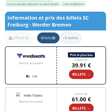
Les prix peuvent dépasser la valeur faciale
Liens d'affiliation
Information et prix des billets SC
Freiburg - Werder Bremen
Officiel
Billets
+5 autres
0
8
8 résultats
Prix le plus bas
à partir de
Marché secondaire
39.91 €
BILLETS →
EUR
à partir de
61.00 €
Marché secondaire
BILLETS →