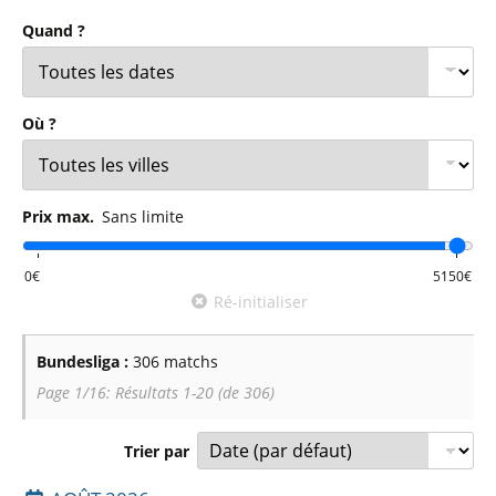
Le
Bayer Leverkusen
, magnifique champion invaincu il y a
Quand ?
deux saisons a fait belle impression la saison passée, mais
n'a rien pu faire contre le
Bayern de Munich
, qui a récupéré
son trophée. Le Bayern devra livrer également bataille avec
Où ?
le
Borussia Dortmund
, pour le titre de champion
d'Allemagne. D'autres clubs comme l'
Eintracht Frankfurt
,
brillant troisième la saison passée,
Leipzig
et
Stuttgart
Prix max.
Sans limite
voudront sans doute se mêler à la lutte pour les places
qualificatives à la Ligue des Champions.
Ré-initialiser
D'autres clubs auront à coeur de montrer le meilleur d'eux-
mêmes à leurs fans à défaut de briller dans le classement.
Bundesliga :
306 matchs
Ce sera sans doute le cas d'
Heidenheim
, d'
Hoffenheim
et
Page 1/16: Résultats 1-20 (de 306)
du
Werder de Brême
. La lutte pour le maintien elle aussi
risque d'être disputée entre
Mönchengladbach
,
Union
Trier par
Berlin
,
St Pauli
,
Fribourg
,
Augsburg
,
FSV Mayence
,