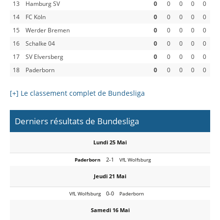
13
Hamburg SV
0
0
0
0
0
14
FC Köln
0
0
0
0
0
15
Werder Bremen
0
0
0
0
0
16
Schalke 04
0
0
0
0
0
17
SV Elversberg
0
0
0
0
0
18
Paderborn
0
0
0
0
0
[+] Le classement complet de Bundesliga
Derniers résultats de Bundesliga
Lundi 25 Mai
2-1
Paderborn
VfL Wolfsburg
Jeudi 21 Mai
0-0
VfL Wolfsburg
Paderborn
Samedi 16 Mai