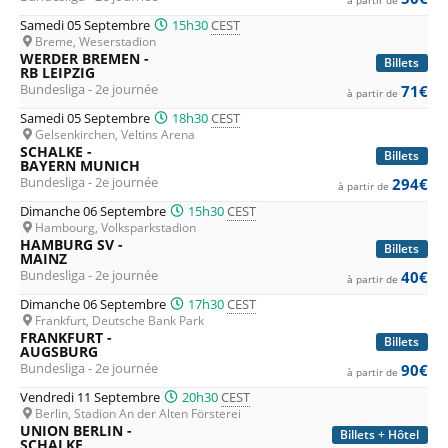
Samedi 05 Septembre
15h30
CEST
Breme, Weserstadion
WERDER BREMEN -
Billets
RB LEIPZIG
Bundesliga - 2e journée
71€
à partir de
Samedi 05 Septembre
18h30
CEST
Gelsenkirchen, Veltins Arena
SCHALKE -
Billets
BAYERN MUNICH
Bundesliga - 2e journée
294€
à partir de
Dimanche 06 Septembre
15h30
CEST
Hambourg, Volksparkstadion
HAMBURG SV -
Billets
MAINZ
Bundesliga - 2e journée
40€
à partir de
Dimanche 06 Septembre
17h30
CEST
Frankfurt, Deutsche Bank Park
FRANKFURT -
Billets
AUGSBURG
Bundesliga - 2e journée
90€
à partir de
Vendredi 11 Septembre
20h30
CEST
Berlin, Stadion An der Alten Försterei
UNION BERLIN -
Billets + Hôtel
SCHALKE