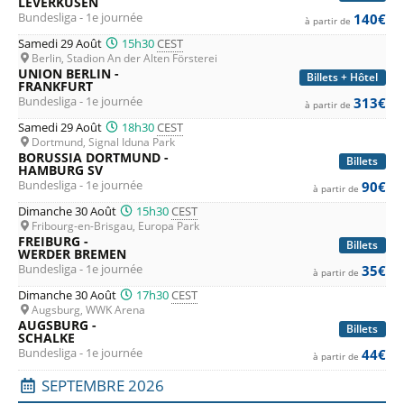
LEVERKUSEN
Bundesliga - 1e journée
140€
à partir de
Samedi 29 Août
15h30
CEST
Berlin, Stadion An der Alten Försterei
UNION BERLIN -
Billets + Hôtel
FRANKFURT
Bundesliga - 1e journée
313€
à partir de
Samedi 29 Août
18h30
CEST
Dortmund, Signal Iduna Park
BORUSSIA DORTMUND -
Billets
HAMBURG SV
Bundesliga - 1e journée
90€
à partir de
Dimanche 30 Août
15h30
CEST
Fribourg-en-Brisgau, Europa Park
FREIBURG -
Billets
WERDER BREMEN
Bundesliga - 1e journée
35€
à partir de
Dimanche 30 Août
17h30
CEST
Augsburg, WWK Arena
AUGSBURG -
Billets
SCHALKE
Bundesliga - 1e journée
44€
à partir de
SEPTEMBRE 2026