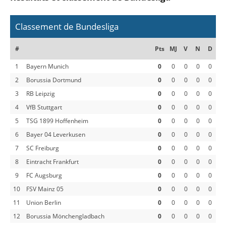
Classement de Bundesliga
#
Pts
MJ
V
N
D
1
Bayern Munich
0
0
0
0
0
2
Borussia Dortmund
0
0
0
0
0
3
RB Leipzig
0
0
0
0
0
4
VfB Stuttgart
0
0
0
0
0
5
TSG 1899 Hoffenheim
0
0
0
0
0
6
Bayer 04 Leverkusen
0
0
0
0
0
7
SC Freiburg
0
0
0
0
0
8
Eintracht Frankfurt
0
0
0
0
0
9
FC Augsburg
0
0
0
0
0
10
FSV Mainz 05
0
0
0
0
0
11
Union Berlin
0
0
0
0
0
12
Borussia Mönchengladbach
0
0
0
0
0