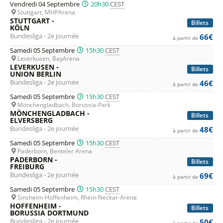
Vendredi 04 Septembre
20h30
CEST
Stuttgart, MHPArena
STUTTGART -
Billets
KÖLN
Bundesliga - 2e journée
66€
à partir de
Samedi 05 Septembre
15h30
CEST
Leverkusen, BayArena
LEVERKUSEN -
Billets
UNION BERLIN
Bundesliga - 2e journée
46€
à partir de
Samedi 05 Septembre
15h30
CEST
Mönchengladbach, Borussia-Park
MÖNCHENGLADBACH -
Billets
ELVERSBERG
Bundesliga - 2e journée
48€
à partir de
Samedi 05 Septembre
15h30
CEST
Paderborn, Benteler Arena
PADERBORN -
Billets
FREIBURG
Bundesliga - 2e journée
69€
à partir de
Samedi 05 Septembre
15h30
CEST
Sinsheim-Hoffenheim, Rhein-Neckar-Arena
HOFFENHEIM -
Billets
BORUSSIA DORTMUND
Bundesliga - 2e journée
50€
à partir de