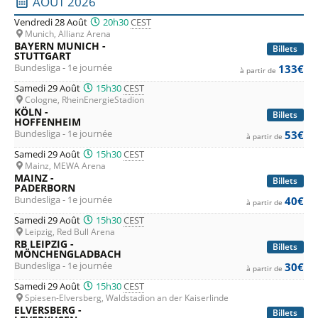
Liste des prochains matchs : Bundesliga. Colonne 1 : date,
AOÛT 2026
Wolfsburg
, et les promus du
Hamburg SV
et du
FC Cologne
.
Vendredi 28 Août
20h30
CEST
Munich, Allianz Arena
Bref, rien que du football, des buts et des émotions fortes,
BAYERN MUNICH -
Billets
STUTTGART
en direct depuis des stades de football allemands à chaque
Bundesliga - 1e journée
133€
à partir de
journée de ce
championnat de Bundesliga
qui s'annonce
Samedi 29 Août
15h30
CEST
palpitant. Comme chaque année les stades seront plein à
Cologne, RheinEnergieStadion
KÖLN -
Billets
craquer et les ambiances dans les stades à couper le
HOFFENHEIM
Bundesliga - 1e journée
53€
à partir de
souffle. Et si l'envie vous en prend, et bien c'est le moment
Samedi 29 Août
15h30
CEST
d'utiliser notre comparateur de prix pour les places de
Mainz, MEWA Arena
MAINZ -
football en Allemagne, afin de profiter des
meilleurs tarifs
Billets
PADERBORN
pour les billets de Bundesliga
.
Bundesliga - 1e journée
40€
à partir de
Samedi 29 Août
15h30
CEST
Leipzig, Red Bull Arena
RB LEIPZIG -
Billets
MÖNCHENGLADBACH
Bundesliga - 1e journée
30€
à partir de
Samedi 29 Août
15h30
CEST
Spiesen-Elversberg, Waldstadion an der Kaiserlinde
ELVERSBERG -
Billets