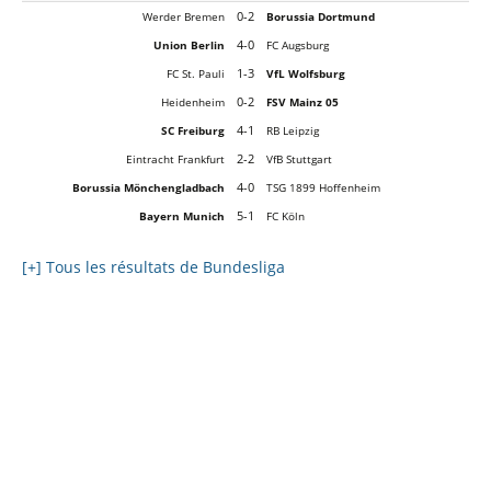
0-2
Werder Bremen
Borussia Dortmund
4-0
Union Berlin
FC Augsburg
1-3
FC St. Pauli
VfL Wolfsburg
0-2
Heidenheim
FSV Mainz 05
4-1
SC Freiburg
RB Leipzig
2-2
Eintracht Frankfurt
VfB Stuttgart
4-0
Borussia Mönchengladbach
TSG 1899 Hoffenheim
5-1
Bayern Munich
FC Köln
[+] Tous les résultats de Bundesliga