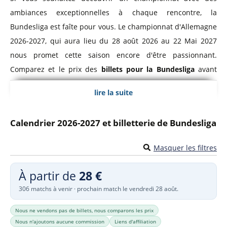
ambiances exceptionnelles à chaque rencontre, la
Bundesliga est faîte pour vous. Le championnat d'Allemagne
2026-2027, qui aura lieu du 28 août 2026 au 22 Mai 2027
nous promet cette saison encore d'être passionnant.
Comparez et le prix des
billets pour la Bundesliga
avant
d'acheter votre sésame pour votre place au stade.
lire la suite
Bundesliga, Championnat d'Allemagne
Calendrier 2026-2027 et billetterie de Bundesliga
Le
championnat d'Allemagne de football
a été créé en
1903. Ce n'est qu'en 1963 que la Bundesliga adopte le
Masquer les filtres
format de championnat à poule unique qu'on lui connaît
À partir de
28 €
actuellement. Le championnat allemand regroupe les 18
306 matchs à venir · prochain match le vendredi 28 août.
meilleurs équipes professionnelles d'Allemagne et se
dispute sur 34 journées.
Nous ne vendons pas de billets, nous comparons les prix
Nous n'ajoutons aucune commission
Liens d'affiliation