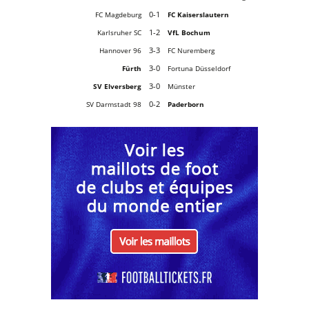
0-1
FC Magdeburg
FC Kaiserslautern
1-2
Karlsruher SC
VfL Bochum
3-3
Hannover 96
FC Nuremberg
3-0
Fürth
Fortuna Düsseldorf
3-0
SV Elversberg
Münster
0-2
SV Darmstadt 98
Paderborn