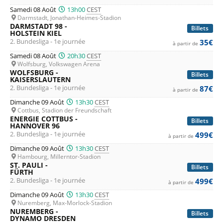
Samedi 08 Août
13h00
CEST
Darmstadt, Jonathan-Heimes-Stadion
DARMSTADT 98 -
Billets
HOLSTEIN KIEL
2. Bundesliga - 1e journée
35€
à partir de
Samedi 08 Août
20h30
CEST
Wolfsburg, Volkswagen Arena
WOLFSBURG -
Billets
KAISERSLAUTERN
2. Bundesliga - 1e journée
87€
à partir de
Dimanche 09 Août
13h30
CEST
Cottbus, Stadion der Freundschaft
ENERGIE COTTBUS -
Billets
HANNOVER 96
2. Bundesliga - 1e journée
499€
à partir de
Dimanche 09 Août
13h30
CEST
Hambourg, Millerntor-Stadion
ST. PAULI -
Billets
FÜRTH
2. Bundesliga - 1e journée
499€
à partir de
Dimanche 09 Août
13h30
CEST
Nuremberg, Max-Morlock-Stadion
NUREMBERG -
Billets
DYNAMO DRESDEN