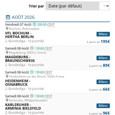
Trier par
Liste des prochains matchs : 2. Bundesliga. Colonne 1 : da
AOÛT 2026
Vendredi 07 Août
20h30
CEST
Bochum, Ruhrstadion
VFL BOCHUM -
Billets
HERTHA BERLIN
2. Bundesliga - 1e journée
195€
à partir de
Samedi 08 Août
13h00
CEST
Magdeburg, MDCC-Arena
MAGDEBURG -
Billets
BRAUNSCHWEIG
2. Bundesliga - 1e journée
89€
à partir de
Samedi 08 Août
13h00
CEST
Heidenheim an der Brenz, Voith-Arena
HEIDENHEIM -
Billets
OSNABRUCK
2. Bundesliga - 1e journée
66€
à partir de
Samedi 08 Août
13h00
CEST
Karlsruhe, Wildparkstadion
KARLSRUHER -
Billets
ARMINIA BIELEFELD
2. Bundesliga - 1e journée
96€
à partir de