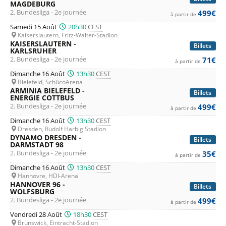
MAGDEBURG
2. Bundesliga - 2e journée
499€
à partir de
Samedi 15 Août
20h30
CEST
Kaiserslautern, Fritz-Walter-Stadion
KAISERSLAUTERN -
Billets
KARLSRUHER
2. Bundesliga - 2e journée
71€
à partir de
Dimanche 16 Août
13h30
CEST
Bielefeld, SchücoArena
ARMINIA BIELEFELD -
Billets
ENERGIE COTTBUS
2. Bundesliga - 2e journée
499€
à partir de
Dimanche 16 Août
13h30
CEST
Dresden, Rudolf Harbig Stadion
DYNAMO DRESDEN -
Billets
DARMSTADT 98
2. Bundesliga - 2e journée
35€
à partir de
Dimanche 16 Août
13h30
CEST
Hannovre, HDI-Arena
HANNOVER 96 -
Billets
WOLFSBURG
2. Bundesliga - 2e journée
499€
à partir de
Vendredi 28 Août
18h30
CEST
Brunswick, Eintracht-Stadion