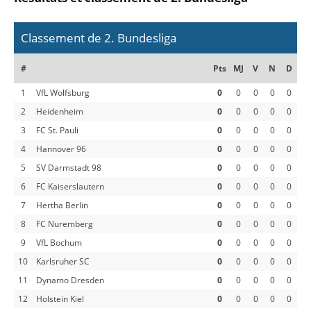
Classement de 2. Bundesliga
#
Pts
MJ
V
N
D
1
VfL Wolfsburg
0
0
0
0
0
2
Heidenheim
0
0
0
0
0
3
FC St. Pauli
0
0
0
0
0
4
Hannover 96
0
0
0
0
0
5
SV Darmstadt 98
0
0
0
0
0
6
FC Kaiserslautern
0
0
0
0
0
7
Hertha Berlin
0
0
0
0
0
8
FC Nuremberg
0
0
0
0
0
9
VfL Bochum
0
0
0
0
0
10
Karlsruher SC
0
0
0
0
0
11
Dynamo Dresden
0
0
0
0
0
12
Holstein Kiel
0
0
0
0
0