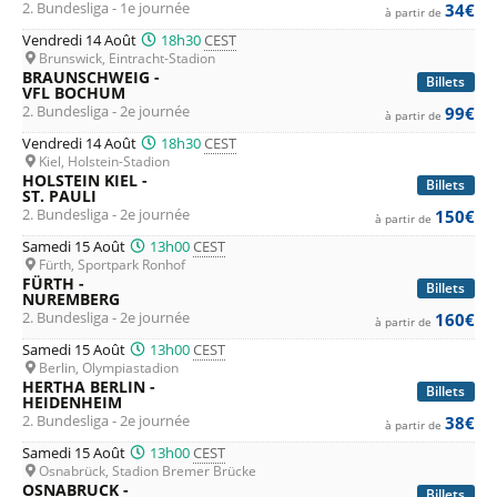
2. Bundesliga - 1e journée
34€
à partir de
Vendredi 14 Août
18h30
CEST
Brunswick, Eintracht-Stadion
BRAUNSCHWEIG -
Billets
VFL BOCHUM
2. Bundesliga - 2e journée
99€
à partir de
Vendredi 14 Août
18h30
CEST
Kiel, Holstein-Stadion
HOLSTEIN KIEL -
Billets
ST. PAULI
2. Bundesliga - 2e journée
150€
à partir de
Samedi 15 Août
13h00
CEST
Fürth, Sportpark Ronhof
FÜRTH -
Billets
NUREMBERG
2. Bundesliga - 2e journée
160€
à partir de
Samedi 15 Août
13h00
CEST
Berlin, Olympiastadion
HERTHA BERLIN -
Billets
HEIDENHEIM
2. Bundesliga - 2e journée
38€
à partir de
Samedi 15 Août
13h00
CEST
Osnabrück, Stadion Bremer Brücke
OSNABRUCK -
Billets