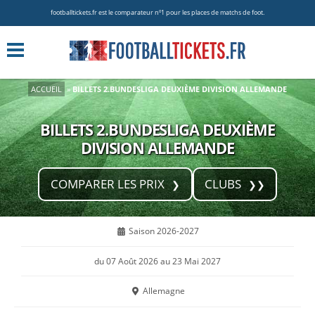
footballtickets.fr est le comparateur nº1 pour les places de matchs de foot.
ACCUEIL
»
BILLETS 2.BUNDESLIGA DEUXIÈME DIVISION ALLEMANDE
BILLETS 2.BUNDESLIGA DEUXIÈME
DIVISION ALLEMANDE
COMPARER LES PRIX
CLUBS
Saison 2026-2027
du 07 Août 2026 au 23 Mai 2027
Allemagne