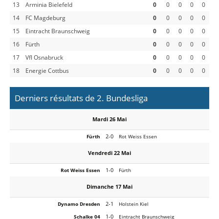
13
Arminia Bielefeld
0
0
0
0
0
14
FC Magdeburg
0
0
0
0
0
15
Eintracht Braunschweig
0
0
0
0
0
16
Fürth
0
0
0
0
0
17
Vfl Osnabruck
0
0
0
0
0
18
Energie Cottbus
0
0
0
0
0
Derniers résultats de 2. Bundesliga
Mardi 26 Mai
2-0
Fürth
Rot Weiss Essen
Vendredi 22 Mai
1-0
Rot Weiss Essen
Fürth
Dimanche 17 Mai
2-1
Dynamo Dresden
Holstein Kiel
1-0
Schalke 04
Eintracht Braunschweig