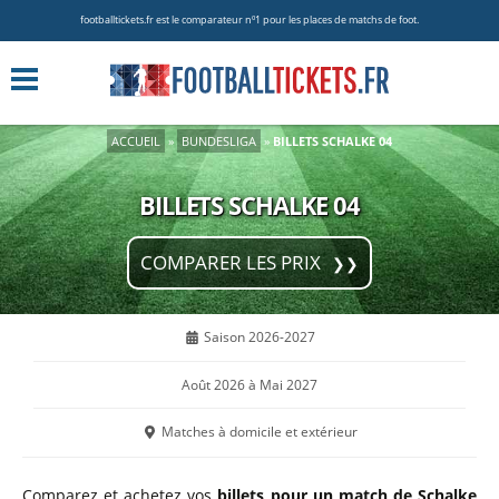
footballtickets.fr est le comparateur nº1 pour les places de matchs de foot.
ACCUEIL
»
BUNDESLIGA
»
BILLETS SCHALKE 04
BILLETS SCHALKE 04
COMPARER LES PRIX
Saison 2026-2027
Août 2026 à Mai 2027
Matches à domicile et extérieur
Comparez et achetez vos
billets pour un match de Schalke