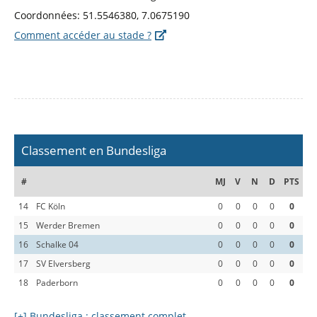
Coordonnées: 51.5546380, 7.0675190
Comment accéder au stade ?
Classement en Bundesliga
#
MJ
V
N
D
PTS
14
FC Köln
0
0
0
0
0
15
Werder Bremen
0
0
0
0
0
16
Schalke 04
0
0
0
0
0
17
SV Elversberg
0
0
0
0
0
18
Paderborn
0
0
0
0
0
[+] Bundesliga : classement complet