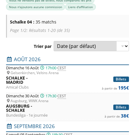
Nous ne vendons pas de billets, nous comparons les prix
Nous n'ajoutons aucune commission
Liens d'affiliation
Schalke 04 :
35 matchs
Page 1/2: Résultats 1-20 (de 35)
Trier par
Liste des prochains matchs : Schalke 04. Colonne 1 : date,
AOÛT 2026
Dimanche 16 Août
17h00
CEST
Gelsenkirchen, Veltins Arena
SCHALKE -
Billets
MADRID
Amical Clubs
195€
à partir de
Dimanche 30 Août
17h30
CEST
Augsburg, WWK Arena
AUGSBURG -
Billets
SCHALKE
Bundesliga - 1e journée
38€
à partir de
SEPTEMBRE 2026
Samedi 05 Septembre
18h30
CEST