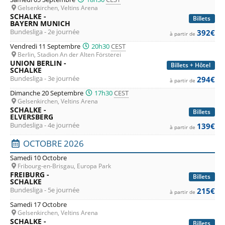
Gelsenkirchen, Veltins Arena
SCHALKE -
Billets
BAYERN MUNICH
Bundesliga - 2e journée
392€
à partir de
Vendredi 11 Septembre
20h30
CEST
Berlin, Stadion An der Alten Försterei
UNION BERLIN -
Billets + Hôtel
SCHALKE
Bundesliga - 3e journée
294€
à partir de
Dimanche 20 Septembre
17h30
CEST
Gelsenkirchen, Veltins Arena
SCHALKE -
Billets
ELVERSBERG
Bundesliga - 4e journée
139€
à partir de
OCTOBRE 2026
Samedi 10 Octobre
Fribourg-en-Brisgau, Europa Park
FREIBURG -
Billets
SCHALKE
Bundesliga - 5e journée
215€
à partir de
Samedi 17 Octobre
Gelsenkirchen, Veltins Arena
SCHALKE -
Billets