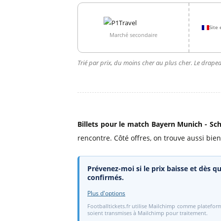
Site 
Marché secondaire
Trié par prix, du moins cher au plus cher. Le drapea
Billets pour le match Bayern Munich - Sc
rencontre. Côté offres, on trouve aussi bien
Prévenez-moi si le prix baisse et dès qu
confirmés.
Plus d'options
Footballtickets.fr utilise Mailchimp comme plateform
soient transmises à Mailchimp pour traitement.