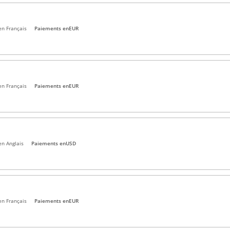
en Français
Paiements en
EUR
en Français
Paiements en
EUR
en Anglais
Paiements en
USD
en Français
Paiements en
EUR