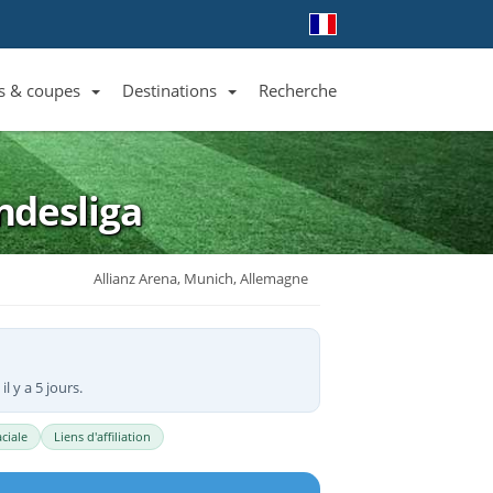
s & coupes
Destinations
Recherche
Liste des clubs et équipes
Liste des ligues et coupes
Toutes les destinations
ndesliga
Allianz Arena, Munich, Allemagne
l y a 5 jours.
ciale
Liens d'affiliation