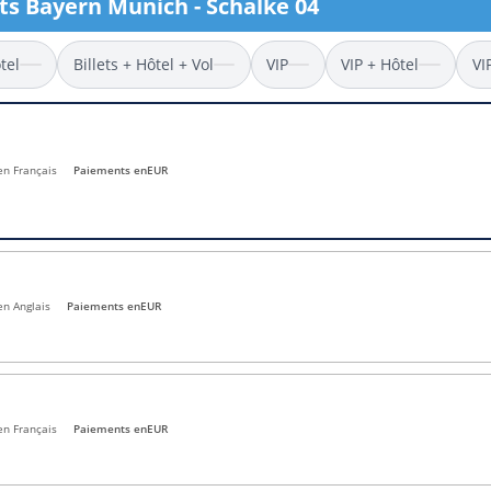
ets Bayern Munich - Schalke 04
l
Billets Coupe d’Asie 2027
Billets Euro 2028
tel
Billets + Hôtel + Vol
VIP
VIP + Hôtel
VI
Billets Copa América
 en Français
Paiements en
EUR
en Anglais
Paiements en
EUR
en Français
Paiements en
EUR