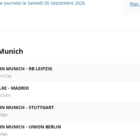
2e journée) le Samedi 05 Septembre 2026
Plan
 Munich
RN MUNICH -
RB LEIPZIG
om Cup
LKE -
MADRID
 Clubs
RN MUNICH -
STUTTGART
liga
RN MUNICH -
UNION BERLIN
liga