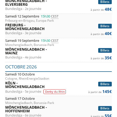
MÖNCHENGLADBACH -
Billets
ELVERSBERG
Bundesliga - 2e journée
48€
à partir de
Samedi 12 Septembre
15h30
CEST
Fribourg-en-Brisgau, Europa Park
FREIBURG -
Billets
MÖNCHENGLADBACH
Bundesliga - 3e journée
40€
à partir de
Samedi 19 Septembre
15h30
CEST
Mönchengladbach, Borussia-Park
MÖNCHENGLADBACH -
Billets
MAINZ
Bundesliga - 4e journée
35€
à partir de
OCTOBRE 2026
Samedi 10 Octobre
Cologne, RheinEnergieStadion
KÖLN -
Billets
MÖNCHENGLADBACH
145€
Bundesliga - 5e journée
Derby du Rhin
à partir de
Samedi 17 Octobre
Mönchengladbach, Borussia-Park
MÖNCHENGLADBACH -
Billets
HOFFENHEIM
Bundesliga - 6e journée
55€
à partir de