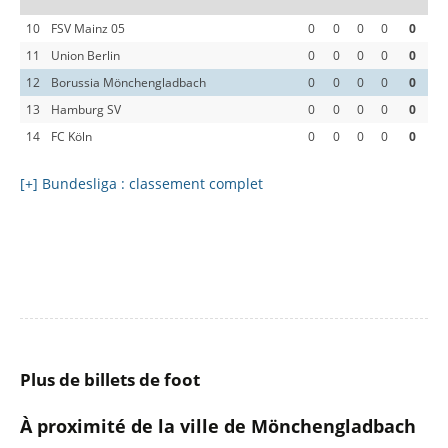
10
FSV Mainz 05
0
0
0
0
0
11
Union Berlin
0
0
0
0
0
12
Borussia Mönchengladbach
0
0
0
0
0
13
Hamburg SV
0
0
0
0
0
14
FC Köln
0
0
0
0
0
[+] Bundesliga : classement complet
Plus de billets de foot
À proximité de la ville de Mönchengladbach