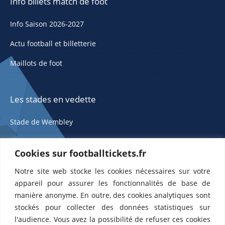
Info billets match de foot
Info Saison 2026-2027
Actu football et billetterie
Maillots de foot
Les stades en vedette
Stade de Wembley
Cookies sur footballtickets.fr
Notre site web stocke les cookies nécessaires sur votre
appareil pour assurer les fonctionnalités de base de
manière anonyme. En outre, des cookies analytiques sont
stockés pour collecter des données statistiques sur
ETTS 365 SL, Rambla de Catalunya 38, 8, 1, 08007 Barcelone, Espagne |
l'audience. Vous avez la possibilité de refuser ces cookies