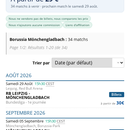
34 matchs à venir · prochain match le samedi 29 août.
Nous ne vendons pas de billets, nous comparons les prix
Nous n'ajoutons aucune commission
Liens d'affiliation
Borussia Mönchengladbach :
34 matchs
Page 1/2: Résultats 1-20 (de 34)
Trier par
Liste des prochains matchs : Borussia Mönchengladbach. Co
AOÛT 2026
Samedi 29 Août
15h30
CEST
Leipzig, Red Bull Arena
RB LEIPZIG -
Billets
MÖNCHENGLADBACH
Bundesliga - 1e journée
30€
à partir de
SEPTEMBRE 2026
Samedi 05 Septembre
15h30
CEST
Mönchengladbach, Borussia-Park