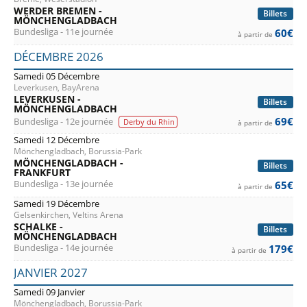
WERDER BREMEN -
Billets
MÖNCHENGLADBACH
Bundesliga - 11e journée
60€
à partir de
DÉCEMBRE 2026
Samedi 05 Décembre
Leverkusen, BayArena
LEVERKUSEN -
Billets
MÖNCHENGLADBACH
69€
Bundesliga - 12e journée
Derby du Rhin
à partir de
Samedi 12 Décembre
Mönchengladbach, Borussia-Park
MÖNCHENGLADBACH -
Billets
FRANKFURT
Bundesliga - 13e journée
65€
à partir de
Samedi 19 Décembre
Gelsenkirchen, Veltins Arena
SCHALKE -
Billets
MÖNCHENGLADBACH
Bundesliga - 14e journée
179€
à partir de
JANVIER 2027
Samedi 09 Janvier
Mönchengladbach, Borussia-Park