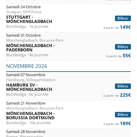
Samedi 24 Octobre
Stuttgart, MHPArena
STUTTGART -
Billets
MÖNCHENGLADBACH
Bundesliga - 7e journée
149€
à partir de
Samedi 31 Octobre
Mönchengladbach, Borussia-Park
MÖNCHENGLADBACH -
Billets
PADERBORN
Bundesliga - 8e journée
55€
à partir de
NOVEMBRE 2026
Samedi 07 Novembre
Hambourg, Volksparkstadion
HAMBURG SV -
Billets
MÖNCHENGLADBACH
Bundesliga - 9e journée
225€
à partir de
Samedi 21 Novembre
Mönchengladbach, Borussia-Park
MÖNCHENGLADBACH -
Billets
BORUSSIA DORTMUND
Bundesliga - 10e journée
189€
à partir de
Samedi 28 Novembre
Breme, Weserstadion