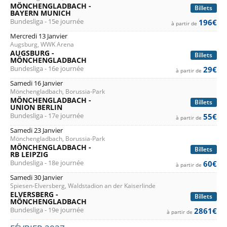
MÖNCHENGLADBACH -
Billets
BAYERN MUNICH
Bundesliga - 15e journée
196€
à partir de
Mercredi 13 Janvier
Augsburg, WWK Arena
AUGSBURG -
Billets
MÖNCHENGLADBACH
Bundesliga - 16e journée
29€
à partir de
Samedi 16 Janvier
Mönchengladbach, Borussia-Park
MÖNCHENGLADBACH -
Billets
UNION BERLIN
Bundesliga - 17e journée
55€
à partir de
Samedi 23 Janvier
Mönchengladbach, Borussia-Park
MÖNCHENGLADBACH -
Billets
RB LEIPZIG
Bundesliga - 18e journée
60€
à partir de
Samedi 30 Janvier
Spiesen-Elversberg, Waldstadion an der Kaiserlinde
ELVERSBERG -
Billets
MÖNCHENGLADBACH
Bundesliga - 19e journée
2861€
à partir de