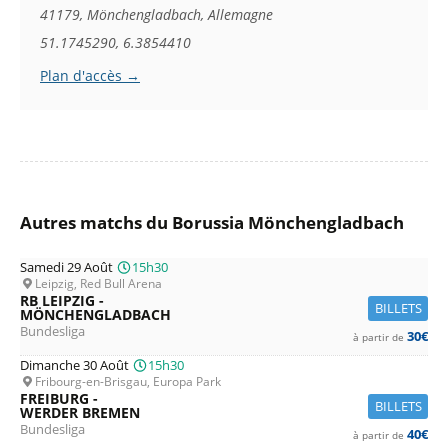
41179, Mönchengladbach, Allemagne
51.1745290, 6.3854410
Plan d'accès →
Autres matchs du Borussia Mönchengladbach
Samedi 29 Août
15h30
Leipzig, Red Bull Arena
RB LEIPZIG -
BILLETS
MÖNCHENGLADBACH
Bundesliga
30€
à partir de
Dimanche 30 Août
15h30
Fribourg-en-Brisgau, Europa Park
FREIBURG -
BILLETS
WERDER BREMEN
Bundesliga
40€
à partir de