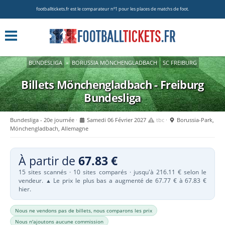
footballtickets.fr est le comparateur nº1 pour les places de matchs de foot.
BUNDESLIGA
»
BORUSSIA MÖNCHENGLADBACH
SC FREIBURG
Billets Mönchengladbach - Freiburg
Bundesliga
Bundesliga - 20e journée
Samedi 06 Février 2027
tbc
Borussia-Park,
Mönchengladbach, Allemagne
À partir de
67.83 €
15 sites scannés · 10 sites comparés · jusqu'à 216.11 € selon le
vendeur.
Le prix le plus bas a augmenté de 67.77 € à 67.83 €
▲
hier.
Nous ne vendons pas de billets, nous comparons les prix
Nous n'ajoutons aucune commission