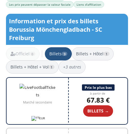
Les prix peuvent dépasser la valeur faciale
Liens d'affiliation
Information et prix des billets
Borussia Mönchengladbach - SC
Freiburg
Officiel
Billets
Billets + Hôtel
0
9
1
Billets + Hôtel + Vol
+3 autres
1
9 résultats
Prix le plus bas
à partir de
67.83 €
Marché secondaire
BILLETS →
EUR