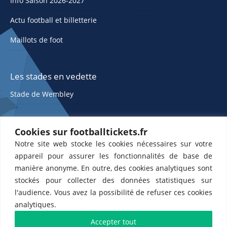
Info Saison 2026-2027
Actu football et billetterie
Maillots de foot
Les stades en vedette
Stade de Wembley
Cookies sur footballtickets.fr
Notre site web stocke les cookies nécessaires sur votre
appareil pour assurer les fonctionnalités de base de
manière anonyme. En outre, des cookies analytiques sont
stockés pour collecter des données statistiques sur
ETTS 365 SL, Rambla de Catalunya 38, 8, 1, 08007 Barcelone, Espagne |
l'audience. Vous avez la possibilité de refuser ces cookies
CIF : ES-B43945534
analytiques.
Partenaires de l'
US Changé 53 💙
et de l'
US Bretons de Paris 🤍
Accepter tout