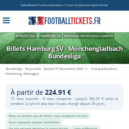
footballtickets.fr est le comparateur nº1 pour les places de matchs de foot.
BUNDESLIGA
»
HAMBURG SV
BORUSSIA MÖNCHENGLADBACH
Billets Hamburg SV - Mönchengladbach
Bundesliga
Bundesliga - 9e journée
Samedi 07 Novembre 2026
tbc
Volksparkstadion,
Hambourg, Allemagne
À partir de
224.91 €
15 sites scannés · 8 sites comparés · jusqu'à 382.35 € selon le
vendeur. Le prix le plus bas n'a pas changé depuis 35 jours.
Nous ne vendons pas de billets, nous comparons les prix
Nous n'ajoutons aucune commission
Les prix peuvent dépasser la valeur faciale
Liens d'affiliation