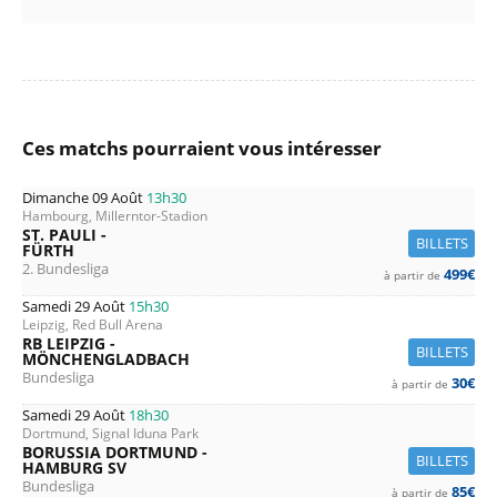
Ces matchs pourraient vous intéresser
Dimanche 09 Août
13h30
Hambourg, Millerntor-Stadion
ST. PAULI -
BILLETS
FÜRTH
2. Bundesliga
499€
à partir de
Samedi 29 Août
15h30
Leipzig, Red Bull Arena
RB LEIPZIG -
BILLETS
MÖNCHENGLADBACH
Bundesliga
30€
à partir de
Samedi 29 Août
18h30
Dortmund, Signal Iduna Park
BORUSSIA DORTMUND -
BILLETS
HAMBURG SV
Bundesliga
85€
à partir de