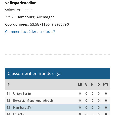
Volksparkstadion
Sylvesterallee 7
22525 Hambourg, Allemagne
Coordonnées: 53.5871150, 9.8985790
Comment accéder au stade ?
Classement en Bundesliga
#
MJ
V
N
D
PTS
11
Union Berlin
0
0
0
0
0
12
Borussia Mönchengladbach
0
0
0
0
0
13
Hamburg SV
0
0
0
0
0
14
FC Köln
0
0
0
0
0