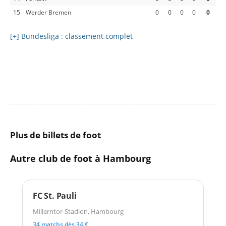
15
Werder Bremen
0
0
0
0
0
[+] Bundesliga : classement complet
Plus de billets de foot
Autre club de foot à Hambourg
FC St. Pauli
Millerntor-Stadion, Hambourg
34 matchs dès 34 €