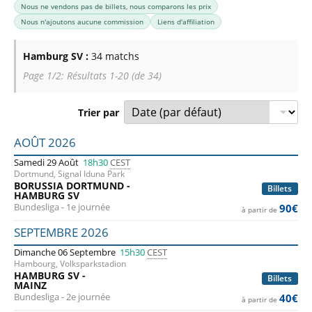
Nous ne vendons pas de billets, nous comparons les prix
Nous n'ajoutons aucune commission
Liens d'affiliation
Hamburg SV :
34 matchs
Page 1/2: Résultats 1-20 (de 34)
Trier par
Liste des prochains matchs : Hamburg SV. Colonne 1 : date
AOÛT 2026
Samedi 29 Août
18h30
CEST
Dortmund, Signal Iduna Park
BORUSSIA DORTMUND -
Billets
HAMBURG SV
Bundesliga - 1e journée
90€
à partir de
SEPTEMBRE 2026
Dimanche 06 Septembre
15h30
CEST
Hambourg, Volksparkstadion
HAMBURG SV -
Billets
MAINZ
Bundesliga - 2e journée
40€
à partir de