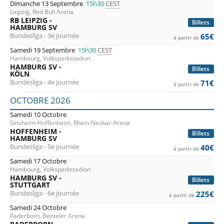
Dimanche 13 Septembre
15h30
CEST
Leipzig, Red Bull Arena
RB LEIPZIG -
Billets
HAMBURG SV
Bundesliga - 3e journée
65€
à partir de
Samedi 19 Septembre
15h30
CEST
Hambourg, Volksparkstadion
HAMBURG SV -
Billets
KÖLN
Bundesliga - 4e journée
71€
à partir de
OCTOBRE 2026
Samedi 10 Octobre
Sinsheim-Hoffenheim, Rhein-Neckar-Arena
HOFFENHEIM -
Billets
HAMBURG SV
Bundesliga - 5e journée
40€
à partir de
Samedi 17 Octobre
Hambourg, Volksparkstadion
HAMBURG SV -
Billets
STUTTGART
Bundesliga - 6e journée
225€
à partir de
Samedi 24 Octobre
Paderborn, Benteler Arena