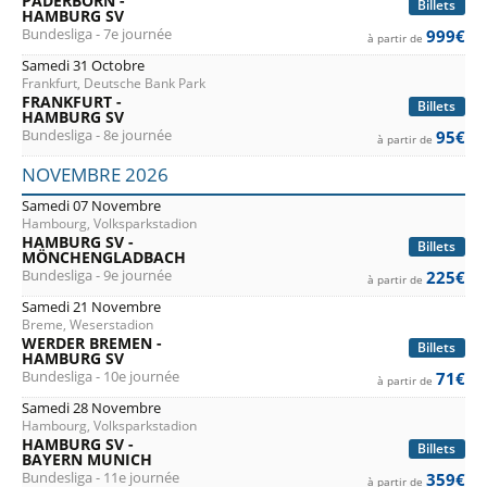
PADERBORN -
Billets
HAMBURG SV
Bundesliga - 7e journée
999€
à partir de
Samedi 31 Octobre
Frankfurt, Deutsche Bank Park
FRANKFURT -
Billets
HAMBURG SV
Bundesliga - 8e journée
95€
à partir de
NOVEMBRE 2026
Samedi 07 Novembre
Hambourg, Volksparkstadion
HAMBURG SV -
Billets
MÖNCHENGLADBACH
Bundesliga - 9e journée
225€
à partir de
Samedi 21 Novembre
Breme, Weserstadion
WERDER BREMEN -
Billets
HAMBURG SV
Bundesliga - 10e journée
71€
à partir de
Samedi 28 Novembre
Hambourg, Volksparkstadion
HAMBURG SV -
Billets
BAYERN MUNICH
Bundesliga - 11e journée
359€
à partir de