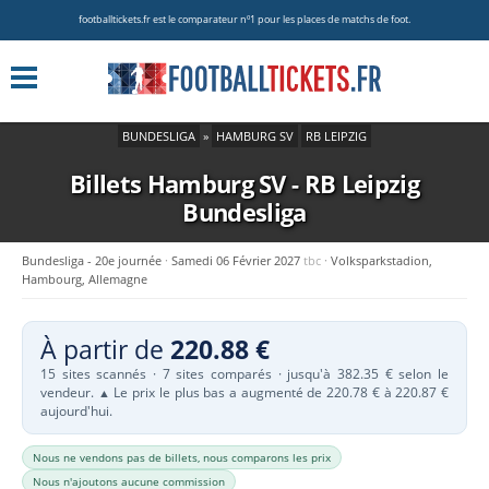
footballtickets.fr est le comparateur nº1 pour les places de matchs de foot.
BUNDESLIGA
»
HAMBURG SV
RB LEIPZIG
Billets Hamburg SV - RB Leipzig
Bundesliga
Bundesliga - 20e journée
Samedi 06 Février 2027
tbc
Volksparkstadion,
Hambourg, Allemagne
À partir de
220.88 €
15 sites scannés · 7 sites comparés · jusqu'à 382.35 € selon le
vendeur.
Le prix le plus bas a augmenté de 220.78 € à 220.87 €
▲
aujourd'hui.
Nous ne vendons pas de billets, nous comparons les prix
Nous n'ajoutons aucune commission