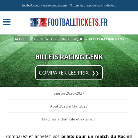
footballtickets.fr est le comparateur nº1 pour les places de matchs de foot.
ACCUEIL
»
PREMIÈRE DIVISION BELGIQUE
»
BILLETS RACING GENK
BILLETS RACING GENK
COMPARER LES PRIX
Saison 2026-2027
Août 2026 à Mai 2027
Matches à domicile et extérieur
Comparez et achetez vos
billets pour un match du Racing