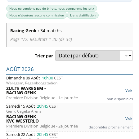
Nous ne vendons pas de billets, nous comparons les prix
Nous n'ajoutons aucune commission
Liens d'affiliation
Racing Genk :
34 matchs
Page 1/2: Résultats 1-20 (de 34)
Trier par
Liste des prochains matchs : Racing Genk. Colonne 1 : date
AOÛT 2026
Dimanche 09 Août
16h00
CEST
Waregem, Regenboogstadion
ZULTE WAREGEM -
Voir
RACING GENK
Première Division Belgique - 1e journée
non disponibles
Samedi 15 Août
20h45
CEST
Genk, Cegeka Arena
RACING GENK -
Voir
KVC WESTERLO
Première Division Belgique - 2e journée
disponibles prochainement
Samedi 22 Août
20h45
CEST