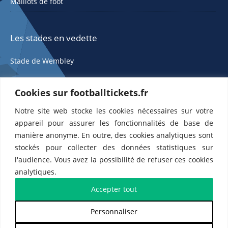
Maillots de foot
Les stades en vedette
Stade de Wembley
Cookies sur footballtickets.fr
Notre site web stocke les cookies nécessaires sur votre
appareil pour assurer les fonctionnalités de base de
manière anonyme. En outre, des cookies analytiques sont
stockés pour collecter des données statistiques sur
ETTS 365 SL, Rambla de Catalunya 38, 8, 1, 08007 Barcelone, Espagne |
l'audience. Vous avez la possibilité de refuser ces cookies
CIF : ES-B43945534
analytiques.
Partenaires de l'
US Changé 53 💙
et de l'
US Bretons de Paris 🤍
Accepter tout
Personnaliser