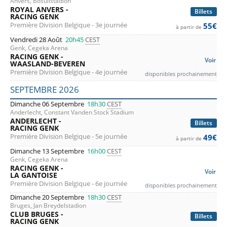
Anvers, Bosuilstadion
ROYAL ANVERS -
Billets
RACING GENK
Première Division Belgique - 3e journée
55€
à partir de
Vendredi 28 Août
20h45
CEST
Genk, Cegeka Arena
RACING GENK -
Voir
WAASLAND-BEVEREN
Première Division Belgique - 4e journée
disponibles prochainement
SEPTEMBRE 2026
Dimanche 06 Septembre
18h30
CEST
Anderlecht, Constant Vanden Stock Stadium
ANDERLECHT -
Billets
RACING GENK
Première Division Belgique - 5e journée
49€
à partir de
Dimanche 13 Septembre
16h00
CEST
Genk, Cegeka Arena
RACING GENK -
Voir
LA GANTOISE
Première Division Belgique - 6e journée
disponibles prochainement
Dimanche 20 Septembre
18h30
CEST
Bruges, Jan Breydelstadion
CLUB BRUGES -
Billets
RACING GENK