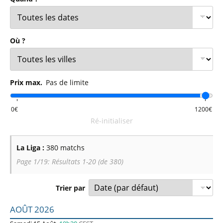
Où ?
Prix max.
Pas de limite
Ré-initialiser
La Liga :
380 matchs
Page 1/19: Résultats 1-20 (de 380)
Trier par
Liste des prochains matchs : La Liga. Colonne 1 : date, ho
AOÛT 2026