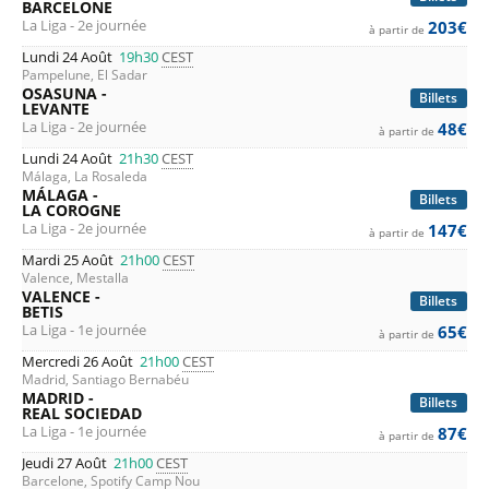
BARCELONE
La Liga - 2e journée
203€
à partir de
Lundi 24 Août
19h30
CEST
Pampelune, El Sadar
OSASUNA -
Billets
LEVANTE
La Liga - 2e journée
48€
à partir de
Lundi 24 Août
21h30
CEST
Málaga, La Rosaleda
MÁLAGA -
Billets
LA COROGNE
La Liga - 2e journée
147€
à partir de
Mardi 25 Août
21h00
CEST
Valence, Mestalla
VALENCE -
Billets
BETIS
La Liga - 1e journée
65€
à partir de
Mercredi 26 Août
21h00
CEST
Madrid, Santiago Bernabéu
MADRID -
Billets
REAL SOCIEDAD
La Liga - 1e journée
87€
à partir de
Jeudi 27 Août
21h00
CEST
Barcelone, Spotify Camp Nou