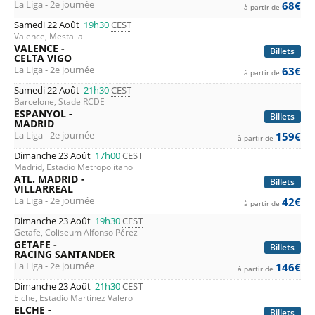
La Liga - 2e journée
68€
à partir de
Samedi 22 Août
19h30
CEST
Valence, Mestalla
VALENCE -
Billets
CELTA VIGO
La Liga - 2e journée
63€
à partir de
Samedi 22 Août
21h30
CEST
Barcelone, Stade RCDE
ESPANYOL -
Billets
MADRID
La Liga - 2e journée
159€
à partir de
Dimanche 23 Août
17h00
CEST
Madrid, Estadio Metropolitano
ATL. MADRID -
Billets
VILLARREAL
La Liga - 2e journée
42€
à partir de
Dimanche 23 Août
19h30
CEST
Getafe, Coliseum Alfonso Pérez
GETAFE -
Billets
RACING SANTANDER
La Liga - 2e journée
146€
à partir de
Dimanche 23 Août
21h30
CEST
Elche, Estadio Martínez Valero
ELCHE -
Billets