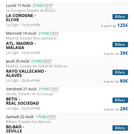
Lundi 17 Août
21h00
CEST
La Corogne, Estadio de Riazor
LA COROGNE -
Billets
ELCHE
La Liga - 1e journée
125€
à partir de
Mercredi 19 Août
21h00
CEST
Madrid, Estadio Metropolitano
ATL. MADRID -
Billets
MÁLAGA
La Liga - 1e journée
39€
à partir de
Jeudi 20 Août
21h00
CEST
Madrid, Campo de Fútbol de Vallecas
RAYO VALLECANO -
Billets
ALAVÉS
La Liga - 2e journée
80€
à partir de
Vendredi 21 Août
21h00
CEST
Séville, Estadio de la Cartuja
BETIS -
Billets
REAL SOCIEDAD
La Liga - 2e journée
28€
à partir de
Samedi 22 Août
17h00
CEST
Bilbao, Estadio San Mamés
BILBAO -
Billets
SÉVILLE