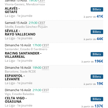
Samedi 15 Août
19h30
CEST
Vitoria-Gasteiz, Mendizorroza
ALAVÉS -
Billets
GETAFE
La Liga - 1e journée
41€
à partir de
Samedi 15 Août
21h30
CEST
Séville, Estadio Sánchez-Pizjuán
SÉVILLE -
Billets
RAYO VALLECANO
La Liga - 1e journée
44€
à partir de
Dimanche 16 Août
17h00
CEST
Santander, Estadio El Sardinero
RACING SANTANDER -
Billets
VILLARREAL
La Liga - 1e journée
196€
à partir de
Dimanche 16 Août
19h00
CEST
Barcelone, Stade RCDE
ESPANYOL -
Billets
LEVANTE
La Liga - 1e journée
19€
à partir de
Dimanche 16 Août
21h30
CEST
Vigo, Estadio Balaídos
CELTA VIGO -
Billets
OSASUNA
La Liga - 1e journée
137€
à partir de