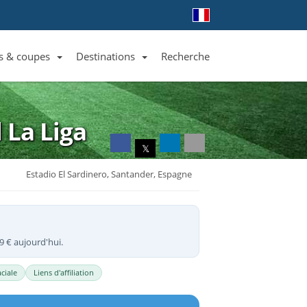
s & coupes
Destinations
Recherche
Liste des clubs et équipes
Liste des ligues et coupes
Toutes les destinations
l
La Liga
𝕏
Estadio El Sardinero, Santander, Espagne
9 € aujourd'hui.
ciale
Liens d'affiliation