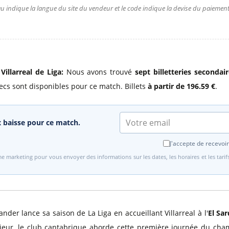
u indique la langue du site du vendeur et le code indique la devise du paiement.
illarreal de Liga:
Nous avons trouvé
sept billetteries secondai
 secs sont disponibles pour ce match. Billets
à partir de 196.59 €
.
ix baisse pour ce match.
J'accepte de recevoir
e marketing pour vous envoyer des informations sur les dates, les horaires et les tari
ander lance sa saison de La Liga en accueillant Villarreal à l'
El Sa
ieur, le club cantabrique aborde cette première journée du champ