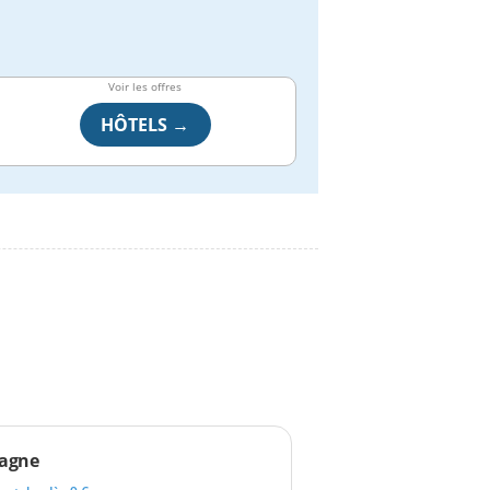
Voir les offres
HÔTELS →
agne