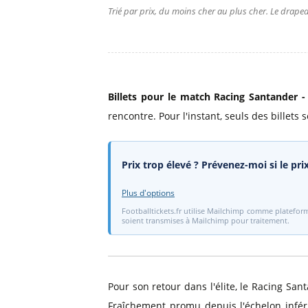
Trié par prix, du moins cher au plus cher. Le drapea
Billets pour le match Racing Santander - V
rencontre. Pour l'instant, seuls des billets
Prix trop élevé ? Prévenez-moi si le pr
Plus d'options
Footballtickets.fr utilise Mailchimp comme plateform
soient transmises à Mailchimp pour traitement.
Pour son retour dans l'élite, le Racing Sant
Fraîchement promu depuis l'échelon infér