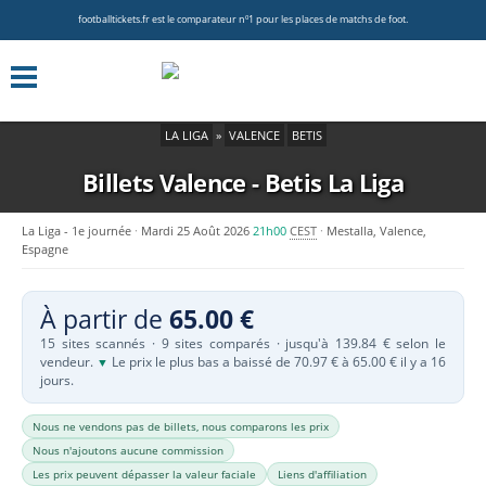
footballtickets.fr est le comparateur nº1 pour les places de matchs de foot.
LA LIGA
»
VALENCE
BETIS
Billets Valence - Betis
La Liga
La Liga - 1e journée
Mardi 25 Août 2026
21h00
CEST
Mestalla, Valence,
Espagne
À partir de
65.00 €
15 sites scannés · 9 sites comparés · jusqu'à 139.84 € selon le
vendeur.
Le prix le plus bas a baissé de 70.97 € à 65.00 € il y a 16
▼
jours.
Nous ne vendons pas de billets, nous comparons les prix
Nous n'ajoutons aucune commission
Les prix peuvent dépasser la valeur faciale
Liens d'affiliation