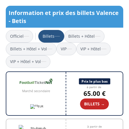
Information et prix des billets Valence
- Betis
Officiel
Billets
Billets + Hôtel
Billets + Hôtel + Vol
VIP
VIP + Hôtel
VIP + Hôtel + Vol
Prix le plus bas
à partir de
Marché secondaire
65.00 €
BILLETS →
EUR
à partir de