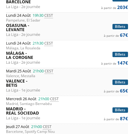
BARCELONE
La Liga - 2e journée
203€
à partir de
Lundi 24 Août
19h30
CEST
Pampelune, El Sadar
OSASUNA -
Billets
LEVANTE
La Liga - 2e journée
67€
à partir de
Lundi 24 Août
21h30
CEST
Málaga, La Rosaleda
MÁLAGA -
Billets
LA COROGNE
La Liga - 2e journée
147€
à partir de
Mardi 25 Août
21h00
CEST
Valence, Mestalla
VALENCE -
Billets
BETIS
La Liga - 1e journée
65€
à partir de
Mercredi 26 Août
21h00
CEST
Madrid, Santiago Bernabéu
MADRID -
Billets
REAL SOCIEDAD
La Liga - 1e journée
87€
à partir de
Jeudi 27 Août
21h00
CEST
Barcelone, Spotify Camp Nou