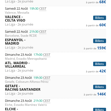
La Liga - 2e journée
68€
à partir de
Samedi 22 Août
19h30
CEST
Valence, Mestalla
VALENCE -
Billets
CELTA VIGO
La Liga - 2e journée
60€
à partir de
Samedi 22 Août
21h30
CEST
Barcelone, Stade RCDE
ESPANYOL -
Billets
MADRID
La Liga - 2e journée
159€
à partir de
Dimanche 23 Août
17h00
CEST
Madrid, Estadio Metropolitano
ATL. MADRID -
Billets
VILLARREAL
La Liga - 2e journée
42€
à partir de
Dimanche 23 Août
19h30
CEST
Getafe, Coliseum Alfonso Pérez
GETAFE -
Billets
RACING SANTANDER
La Liga - 2e journée
146€
à partir de
Dimanche 23 Août
21h30
CEST
Elche, Estadio Martínez Valero
ELCHE -
Billets