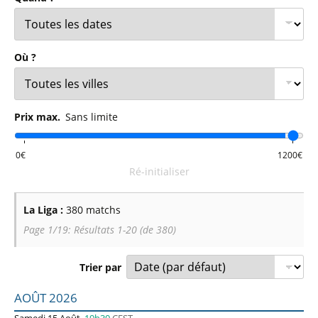
Où ?
Prix max.
Sans limite
Ré-initialiser
La Liga :
380 matchs
Page 1/19: Résultats 1-20 (de 380)
Trier par
Liste des prochains matchs : La Liga. Colonne 1 : date, ho
AOÛT 2026