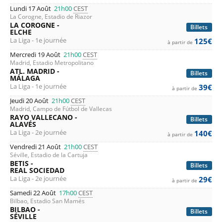
Lundi 17 Août
21h00
CEST
La Corogne, Estadio de Riazor
LA COROGNE -
Billets
ELCHE
La Liga - 1e journée
125€
à partir de
Mercredi 19 Août
21h00
CEST
Madrid, Estadio Metropolitano
ATL. MADRID -
Billets
MÁLAGA
La Liga - 1e journée
39€
à partir de
Jeudi 20 Août
21h00
CEST
Madrid, Campo de Fútbol de Vallecas
RAYO VALLECANO -
Billets
ALAVÉS
La Liga - 2e journée
140€
à partir de
Vendredi 21 Août
21h00
CEST
Séville, Estadio de la Cartuja
BETIS -
Billets
REAL SOCIEDAD
La Liga - 2e journée
29€
à partir de
Samedi 22 Août
17h00
CEST
Bilbao, Estadio San Mamés
BILBAO -
Billets
SÉVILLE