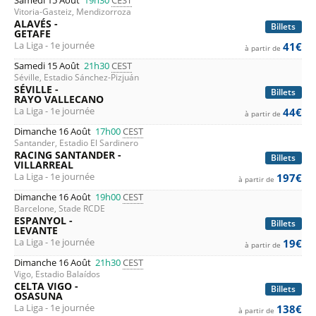
Samedi 15 Août
19h30
CEST
Vitoria-Gasteiz, Mendizorroza
ALAVÉS -
Billets
GETAFE
La Liga - 1e journée
41€
à partir de
Samedi 15 Août
21h30
CEST
Séville, Estadio Sánchez-Pizjuán
SÉVILLE -
Billets
RAYO VALLECANO
La Liga - 1e journée
44€
à partir de
Dimanche 16 Août
17h00
CEST
Santander, Estadio El Sardinero
RACING SANTANDER -
Billets
VILLARREAL
La Liga - 1e journée
197€
à partir de
Dimanche 16 Août
19h00
CEST
Barcelone, Stade RCDE
ESPANYOL -
Billets
LEVANTE
La Liga - 1e journée
19€
à partir de
Dimanche 16 Août
21h30
CEST
Vigo, Estadio Balaídos
CELTA VIGO -
Billets
OSASUNA
La Liga - 1e journée
138€
à partir de