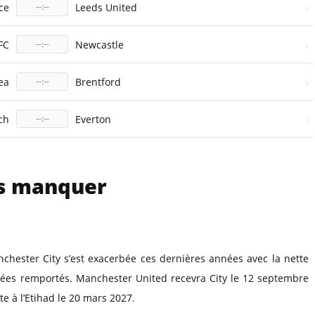
›
ce
Leeds United
--:--
›
FC
Newcastle
--:--
›
ea
Brentford
--:--
›
ch
Everton
--:--
as manquer
nchester City s’est exacerbée ces dernières années avec la nette
ées remportés. Manchester United recevra City le 12 septembre
e à l’Etihad le 20 mars 2027.