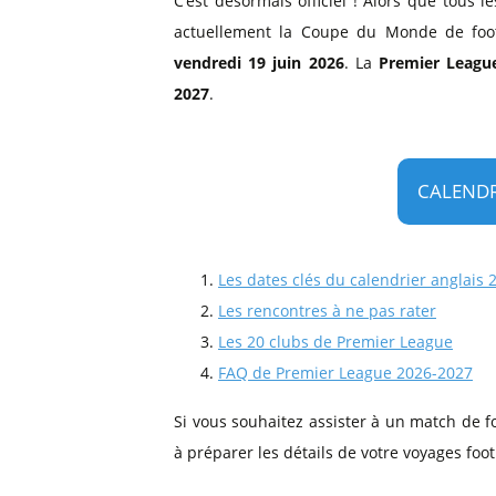
C’est désormais officiel ! Alors que tous 
Billets Primeira Liga Portuga
Séville
actuellement la Coupe du Monde de foot
Billets Eredivisie Pays-Bas
Munich
vendredi 19 juin 2026
. La
Premier Leagu
Billets Pro League Belgique
2027
.
Billets Saudi Pro League
CALENDR
Les dates clés du calendrier anglais
Les rencontres à ne pas rater
Les 20 clubs de Premier League
FAQ de Premier League 2026-2027
Si vous souhaitez assister à un match de 
à préparer les détails de votre voyages fo