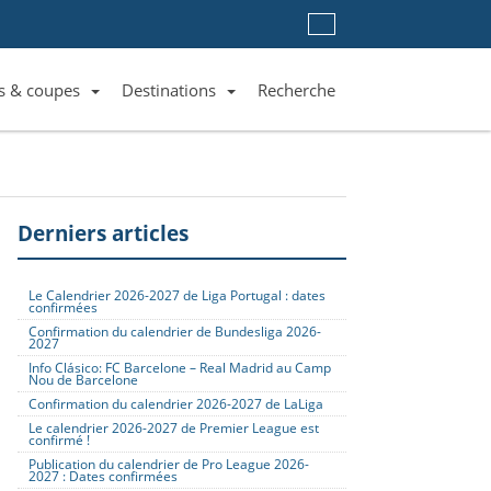
s & coupes
Destinations
Recherche
Liste des clubs et équipes
Liste des ligues et coupes
Toutes les destinations
Derniers articles
Le Calendrier 2026-2027 de Liga Portugal : dates
confirmées
Confirmation du calendrier de Bundesliga 2026-
2027
Info Clásico: FC Barcelone – Real Madrid au Camp
Nou de Barcelone
Confirmation du calendrier 2026-2027 de LaLiga
Le calendrier 2026-2027 de Premier League est
confirmé !
Publication du calendrier de Pro League 2026-
2027 : Dates confirmées