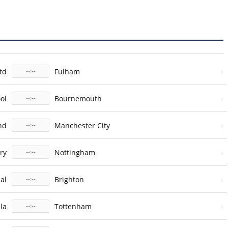
›
td
Fulham
--:--
›
ol
Bournemouth
--:--
›
nd
Manchester City
--:--
›
ry
Nottingham
--:--
›
al
Brighton
--:--
›
lla
Tottenham
--:--