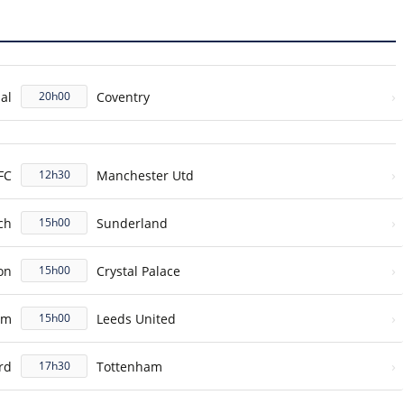
›
al
Coventry
20h00
›
FC
Manchester Utd
12h30
›
ch
Sunderland
15h00
›
on
Crystal Palace
15h00
›
am
Leeds United
15h00
›
rd
Tottenham
17h30