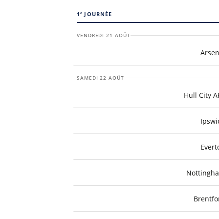
e
1
JOURNÉE
VENDREDI 21 AOÛT
Arsen
SAMEDI 22 AOÛT
Hull City A
Ipswi
Evert
Nottingh
Brentfo