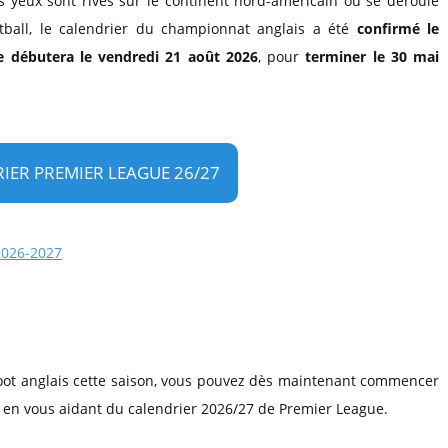
les yeux sont rivés sur le continent nord-américain où se déroule
l
Billets Coupe d’Asie 2027
ball, le calendrier du championnat anglais a été
confirmé le
Billets Euro 2028
e débutera le vendredi 21 août 2026
, pour
terminer le 30 mai
Billets Copa América
IER PREMIER LEAGUE 26/27
 2026-2027
foot anglais cette saison, vous pouvez dès maintenant commencer
ot en vous aidant du calendrier 2026/27 de Premier League.