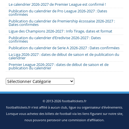
Le calendrier 2026-2027 de Premier League est confirmé !
Publication du calendrier de Pro League 2026-2027 : Dates
confirmées
Publication du calendrier de Premiership écossaise 2026-2027 :
Dates confirmées
Ligue des Champions 2026-2027 : Info Tirage, dates et format
Publication du calendrier d’Eredivise 2026-2027 : Dates
confirmées
Publication du calendrier de Serie A 2026-2027 : Dates confirmées
La Liga 2026-2027 : dates de début de saison et de publication du
calendrier
Premier League 2026-2027 : dates de début de saison et de
publication du calendrier
Catégories
© 2013-2026 footballtickets.fr
footballtickets.fr n'est affilié à aucun club, ligue ou organisateur d'événements.
Lorsque vous achetez des billets de football via les liens figurant sur notre site,
nous pouvons percevoir une commission d'affiliation.