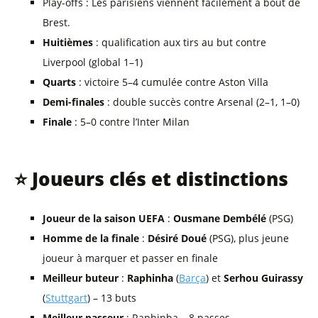
Play-offs : Les parisiens viennent facilement à bout de
Brest.
Huitièmes
: qualification aux tirs au but contre
Liverpool (global 1–1)
Quarts
: victoire 5–4 cumulée contre Aston Villa
Demi-finales
: double succès contre Arsenal (2–1, 1–0)
Finale
: 5–0 contre l’Inter Milan
⭐ Joueurs clés et distinctions
Joueur de la saison UEFA
:
Ousmane Dembélé
(PSG)
Homme de la finale
:
Désiré Doué
(PSG), plus jeune
joueur à marquer et passer en finale
Meilleur buteur
:
Raphinha
(
Barça
) et
Serhou Guirassy
(
Stuttgart
) – 13 buts
Meilleur passeur
: Raphinha – 8 passes