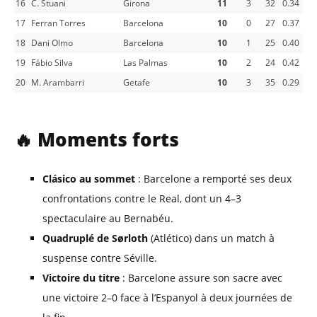
16
C. Stuani
Girona
11
3
32
0.34
17
Ferran Torres
Barcelona
10
0
27
0.37
18
Dani Olmo
Barcelona
10
1
25
0.40
19
Fábio Silva
Las Palmas
10
2
24
0.42
20
M. Arambarri
Getafe
10
3
35
0.29
🔥 Moments forts
Clásico au sommet
: Barcelone a remporté ses deux
confrontations contre le Real, dont un 4–3
spectaculaire au Bernabéu.
Quadruplé de Sørloth
(Atlético) dans un match à
suspense contre Séville.
Victoire du titre
: Barcelone assure son sacre avec
une victoire 2–0 face à l’Espanyol à deux journées de