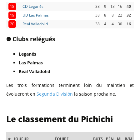
18
CD Leganés
38
9
13
16
40
19
UD Las Palmas
38
8
8
22
32
20
Real Valladolid
38
4
4
30
16
⛔ Clubs relégués
Leganés
Las Palmas
Real Valladolid
Les trois formations terminent loin du maintien et
évolueront en
Segunda División
la saison prochaine.
Le classement du Pichichi
#
JOUEUR
ÉQUIPE
BUTS
PÉN
MJ
B/M