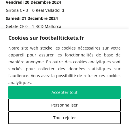
Vendredi 20 Décembre 2024
Girona CF 3 – 0 Real Valladolid
Samedi 21 Décembre 2024
Getafe CF 0 – 1 RCD Mallorca
Celta Vigo 2 – 0 Real Sociedad
Cookies sur footballtickets.fr
Osasuna 1 – 2 Athletic Club Bilbao
Notre site web stocke les cookies nécessaires sur votre
FC Barcelone 1 – 2 Atlético Madrid
appareil pour assurer les fonctionnalités de base de
Dimanche 22 Décembre 2024
manière anonyme. En outre, des cookies analytiques sont
FC Valence 2 – 2 Deportivo Alavés
stockés pour collecter des données statistiques sur
Real Madrid CF 4 – 2 FC Seville
l'audience. Vous avez la possibilité de refuser ces cookies
analytiques.
CD Leganés 2 – 5 Villarreal CF
UD Las Palmas 1 – 0 RCD Espanyol
Accepter tout
Real Betis 1 – 1 Rayo Vallecano
Personnaliser
e
19
journée
Tout rejeter
Mardi 03 Décembre 2024