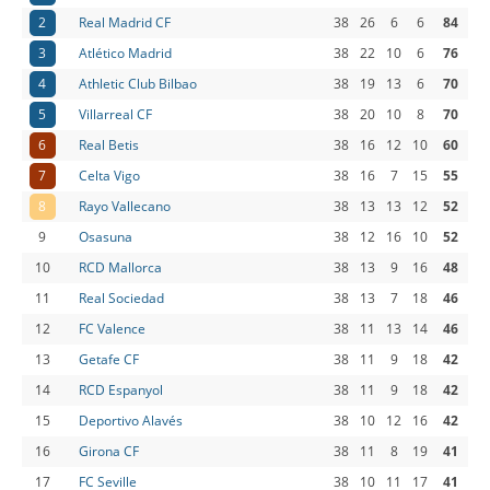
2
Real Madrid CF
38
26
6
6
84
3
Atlético Madrid
38
22
10
6
76
4
Athletic Club Bilbao
38
19
13
6
70
5
Villarreal CF
38
20
10
8
70
6
Real Betis
38
16
12
10
60
7
Celta Vigo
38
16
7
15
55
8
Rayo Vallecano
38
13
13
12
52
9
Osasuna
38
12
16
10
52
10
RCD Mallorca
38
13
9
16
48
11
Real Sociedad
38
13
7
18
46
12
FC Valence
38
11
13
14
46
13
Getafe CF
38
11
9
18
42
14
RCD Espanyol
38
11
9
18
42
15
Deportivo Alavés
38
10
12
16
42
16
Girona CF
38
11
8
19
41
17
FC Seville
38
10
11
17
41