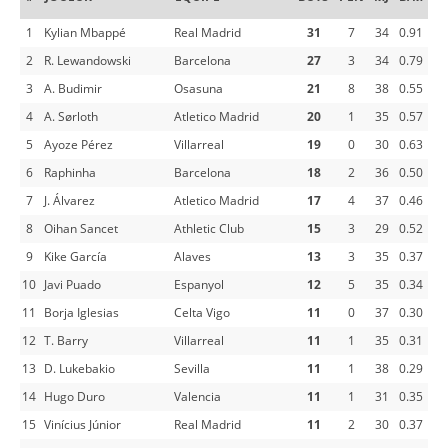
1
Kylian Mbappé
Real Madrid
31
7
34
0.91
2
R. Lewandowski
Barcelona
27
3
34
0.79
3
A. Budimir
Osasuna
21
8
38
0.55
4
A. Sørloth
Atletico Madrid
20
1
35
0.57
5
Ayoze Pérez
Villarreal
19
0
30
0.63
6
Raphinha
Barcelona
18
2
36
0.50
7
J. Álvarez
Atletico Madrid
17
4
37
0.46
8
Oihan Sancet
Athletic Club
15
3
29
0.52
9
Kike García
Alaves
13
3
35
0.37
10
Javi Puado
Espanyol
12
5
35
0.34
11
Borja Iglesias
Celta Vigo
11
0
37
0.30
12
T. Barry
Villarreal
11
1
35
0.31
13
D. Lukebakio
Sevilla
11
1
38
0.29
14
Hugo Duro
Valencia
11
1
31
0.35
15
Vinícius Júnior
Real Madrid
11
2
30
0.37