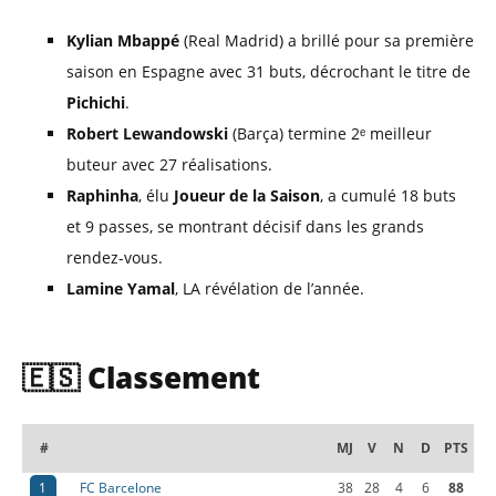
Kylian Mbappé
(Real Madrid) a brillé pour sa première
saison en Espagne avec 31 buts, décrochant le titre de
Pichichi
.
Robert Lewandowski
(Barça) termine 2ᵉ meilleur
buteur avec 27 réalisations.
Raphinha
, élu
Joueur de la Saison
, a cumulé 18 buts
et 9 passes, se montrant décisif dans les grands
rendez-vous.
Lamine Yamal
, LA révélation de l’année.
🇪🇸 Classement
#
MJ
V
N
D
PTS
1
FC Barcelone
38
28
4
6
88