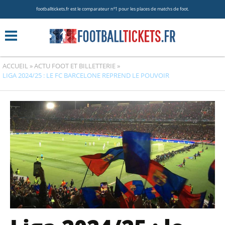
footballtickets.fr est le comparateur nº1 pour les places de matchs de foot.
ACCUEIL
»
ACTU FOOT ET BILLETTERIE
»
LIGA 2024/25 : LE FC BARCELONE REPREND LE POUVOIR