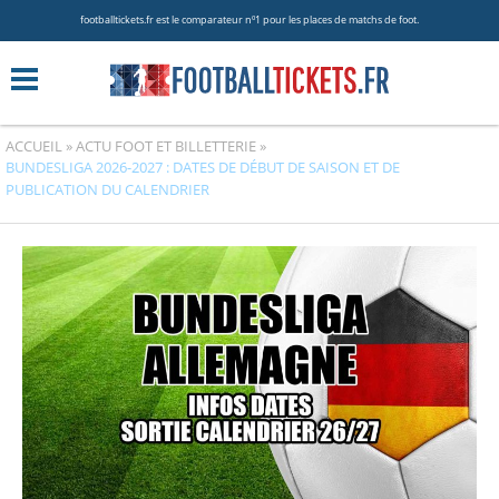
footballtickets.fr est le comparateur nº1 pour les places de matchs de foot.
ACCUEIL
»
ACTU FOOT ET BILLETTERIE
»
BUNDESLIGA 2026-2027 : DATES DE DÉBUT DE SAISON ET DE
PUBLICATION DU CALENDRIER