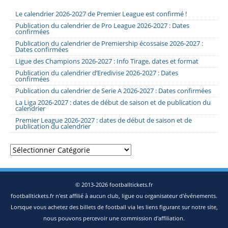
Le calendrier 2026-2027 de Premier League est confirmé !
Publication du calendrier de Pro League 2026-2027 : Dates
confirmées
Publication du calendrier de Premiership écossaise 2026-2027 :
Dates confirmées
Ligue des Champions 2026-2027 : Info Tirage, dates et format
Publication du calendrier d’Eredivise 2026-2027 : Dates
confirmées
Publication du calendrier de Serie A 2026-2027 : Dates confirmées
La Liga 2026-2027 : dates de début de saison et de publication du
calendrier
Premier League 2026-2027 : dates de début de saison et de
publication du calendrier
Catégories
© 2013-2026 footballtickets.fr
footballtickets.fr n'est affilié à aucun club, ligue ou organisateur d'événements.
Lorsque vous achetez des billets de football via les liens figurant sur notre site,
nous pouvons percevoir une commission d'affiliation.