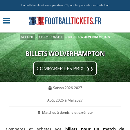
footballtickets.fr est le comparateur nº1 pour les places de matchs de foot.
ACCUEIL
»
CHAMPIONSHIP
»
BILLETS WOLVERHAMPTON
BILLETS WOLVERHAMPTON
COMPARER LES PRIX
Saison 2026-2027
Août 2026 à Mai 2027
Matches à domicile et extérieur
Comparez et achetez vos
billets pour un match de