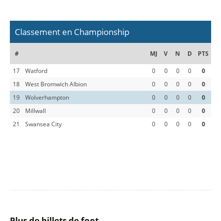
Classement en Championship
#
MJ
V
N
D
PTS
17
Watford
0
0
0
0
0
18
West Bromwich Albion
0
0
0
0
0
19
Wolverhampton
0
0
0
0
0
20
Millwall
0
0
0
0
0
21
Swansea City
0
0
0
0
0
Plus de billets de foot