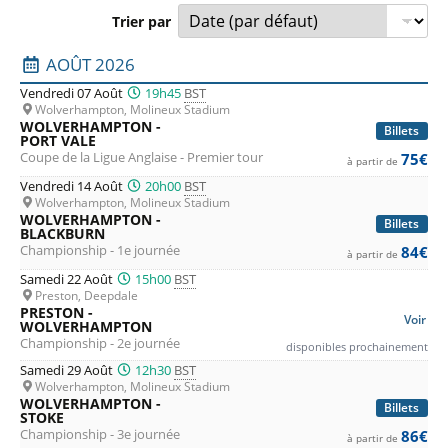
Trier par
Liste des prochains matchs : Wolverhampton. Colonne 1 : d
AOÛT 2026
Vendredi 07 Août
19h45
BST
Wolverhampton, Molineux Stadium
WOLVERHAMPTON -
Billets
PORT VALE
Coupe de la Ligue Anglaise - Premier tour
75€
à partir de
Vendredi 14 Août
20h00
BST
Wolverhampton, Molineux Stadium
WOLVERHAMPTON -
Billets
BLACKBURN
Championship - 1e journée
84€
à partir de
Samedi 22 Août
15h00
BST
Preston, Deepdale
PRESTON -
Voir
WOLVERHAMPTON
Championship - 2e journée
disponibles prochainement
Samedi 29 Août
12h30
BST
Wolverhampton, Molineux Stadium
WOLVERHAMPTON -
Billets
STOKE
Championship - 3e journée
86€
à partir de