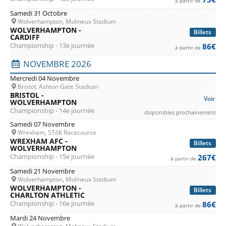
à partir de
Samedi 31 Octobre
Wolverhampton, Molineux Stadium
WOLVERHAMPTON -
Billets
CARDIFF
Championship - 13e journée
86€
à partir de
NOVEMBRE 2026
Mercredi 04 Novembre
Bristol, Ashton Gate Stadium
BRISTOL -
Voir
WOLVERHAMPTON
Championship - 14e journée
disponibles prochainement
Samedi 07 Novembre
Wrexham, STōK Racecourse
WREXHAM AFC -
Billets
WOLVERHAMPTON
Championship - 15e journée
267€
à partir de
Samedi 21 Novembre
Wolverhampton, Molineux Stadium
WOLVERHAMPTON -
Billets
CHARLTON ATHLETIC
Championship - 16e journée
86€
à partir de
Mardi 24 Novembre