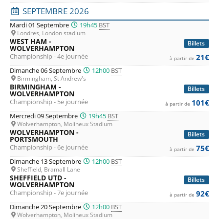
SEPTEMBRE 2026
Mardi 01 Septembre
19h45
BST
Londres, London stadium
WEST HAM -
Billets
WOLVERHAMPTON
Championship - 4e journée
21€
à partir de
Dimanche 06 Septembre
12h00
BST
Birmingham, St Andrew's
BIRMINGHAM -
Billets
WOLVERHAMPTON
Championship - 5e journée
101€
à partir de
Mercredi 09 Septembre
19h45
BST
Wolverhampton, Molineux Stadium
WOLVERHAMPTON -
Billets
PORTSMOUTH
Championship - 6e journée
75€
à partir de
Dimanche 13 Septembre
12h00
BST
Sheffield, Bramall Lane
SHEFFIELD UTD -
Billets
WOLVERHAMPTON
Championship - 7e journée
92€
à partir de
Dimanche 20 Septembre
12h00
BST
Wolverhampton, Molineux Stadium