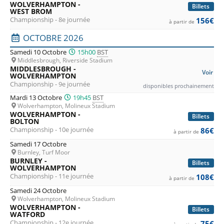
WOLVERHAMPTON -
Billets
WEST BROM
Championship - 8e journée
156€
à partir de
OCTOBRE 2026
Samedi 10 Octobre
15h00
BST
Middlesbrough, Riverside Stadium
MIDDLESBROUGH -
Voir
WOLVERHAMPTON
Championship - 9e journée
disponibles prochainement
Mardi 13 Octobre
19h45
BST
Wolverhampton, Molineux Stadium
WOLVERHAMPTON -
Billets
BOLTON
Championship - 10e journée
86€
à partir de
Samedi 17 Octobre
Burnley, Turf Moor
BURNLEY -
Billets
WOLVERHAMPTON
Championship - 11e journée
108€
à partir de
Samedi 24 Octobre
Wolverhampton, Molineux Stadium
WOLVERHAMPTON -
Billets
WATFORD
Championship - 12e journée
75€