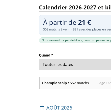
Billets Primeira Liga Portuga
Séville
Calendrier 2026-2027 et b
Billets Eredivisie Pays-Bas
Munich
Billets Pro League Belgique
À partir de
21 €
Billets Saudi Pro League
552 matchs à venir · 331 avec des places en ve
Nous ne vendons pas de billets, nous comparons les p
Quand ?
Championship :
552 matchs
Page 1/2
Liste des prochains matchs : Championsh
AOÛT 2026