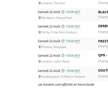
Champi
Londres, The Den
Samedi 22 Août
15h00
BST
BLAC
Champi
Blackburn, Ewood Park
DERB
Samedi 22 Août
15h00
BST
Champi
Derby, Pride Park Stadium
Samedi 22 Août
15h00
BST
PRES
Champi
Preston, Deepdale
QPR 
Samedi 22 Août
15h00
BST
Champi
Londres, Loftus Road
SOUT
Samedi 22 Août
15h00
BST
Champi
Southampton, St Mary's Stadium
Les horaires sont affichés en heure locale