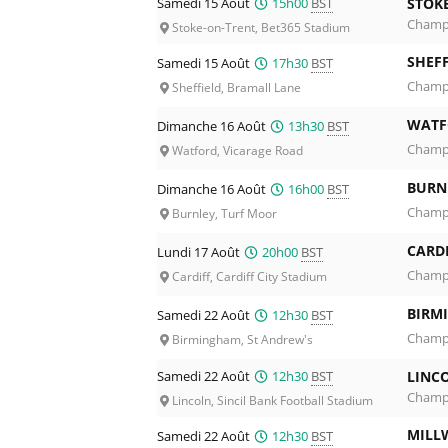
Samedi 15 Août
15h00
BST
STOKE
Champi
Stoke-on-Trent, Bet365 Stadium
SHEFF
Samedi 15 Août
17h30
BST
Champi
Sheffield, Bramall Lane
WATF
Dimanche 16 Août
13h30
BST
Champi
Watford, Vicarage Road
BURN
Dimanche 16 Août
16h00
BST
Champi
Burnley, Turf Moor
CARDI
Lundi 17 Août
20h00
BST
Champi
Cardiff, Cardiff City Stadium
BIRM
Samedi 22 Août
12h30
BST
Champi
Birmingham, St Andrew's
Samedi 22 Août
12h30
BST
LINCO
Champi
Lincoln, Sincil Bank Football Stadium
MILL
Samedi 22 Août
12h30
BST