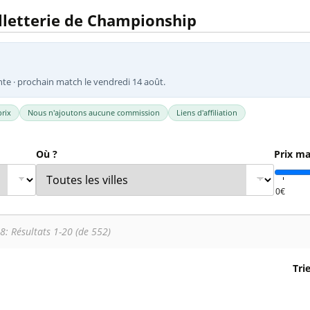
l
Billets Coupe d’Asie 2027
illetterie de Championship
Billets Euro 2028
Billets Copa América
nte · prochain match le vendredi 14 août.
rix
Nous n'ajoutons aucune commission
Liens d'affiliation
Où ?
Prix ma
8: Résultats 1-20 (de 552)
Tri
ip. Colonne 1 : date, horaire et stade. Colonne 2 : rencontr