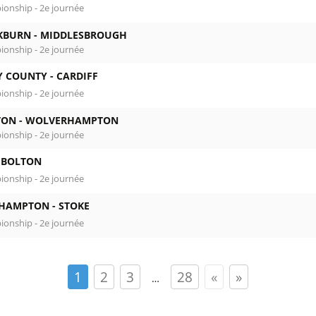
onship - 2e journée
KBURN -
MIDDLESBROUGH
onship - 2e journée
Y COUNTY -
CARDIFF
onship - 2e journée
TON -
WOLVERHAMPTON
onship - 2e journée
-
BOLTON
onship - 2e journée
HAMPTON -
STOKE
onship - 2e journée
1
2
3
28
«
»
…