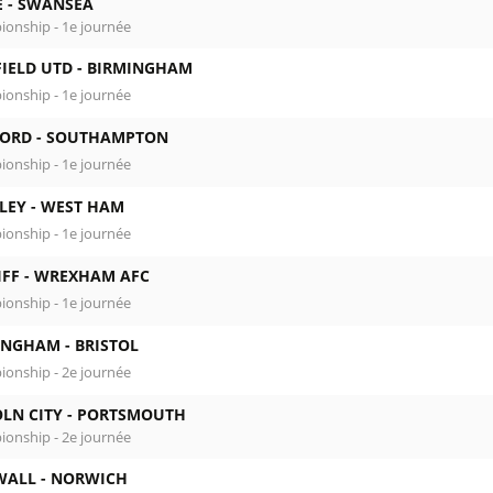
 -
SWANSEA
onship - 1e journée
IELD UTD -
BIRMINGHAM
onship - 1e journée
ORD -
SOUTHAMPTON
onship - 1e journée
LEY -
WEST HAM
onship - 1e journée
FF -
WREXHAM AFC
onship - 1e journée
INGHAM -
BRISTOL
onship - 2e journée
LN CITY -
PORTSMOUTH
onship - 2e journée
WALL -
NORWICH