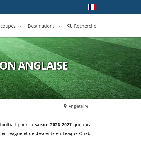
 coupes
Destinations
Recherche
Liste des clubs et équipes
Liste des ligues et coupes
Toutes les destinations
ION ANGLAISE
Angleterre
football pour la
saison 2026-2027
qui aura
emier League et de descente en League One).