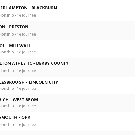
ERHAMPTON -
BLACKBURN
onship - 1e journée
ON -
PRESTON
onship - 1e journée
OL -
MILLWALL
onship - 1e journée
LTON ATHLETIC -
DERBY COUNTY
onship - 1e journée
LESBROUGH -
LINCOLN CITY
onship - 1e journée
ICH -
WEST BROM
onship - 1e journée
SMOUTH -
QPR
onship - 1e journée