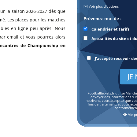
[+] Voir plus d'options
our la saison 2026-2027 dès que
Prévenez-moi de :
mé. Les places pour les matches
bles en ligne peu après. Nous
Calendrier et tarifs
par email et vous pourrez alors
Actualités du site et d
rencontres de Championship en
J'accepte recevoir de
Footballtickets.fr utilise Mai
envoyer des informations sur l
inscrivant, vous acceptez que vo
fins de traitement, et vous acc
conformément 
Vie pr