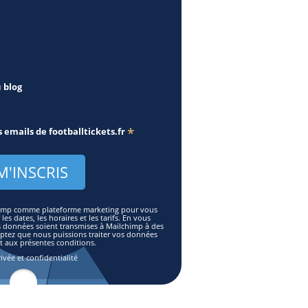
u blog
*
s emails de
footballtickets.fr
lchimp comme plateforme marketing pour vous
es dates, les horaires et les tarifs. En vous
s données soient transmises à Mailchimp à des
eptez que nous puissions traiter vos données
aux présentes conditions.
ivée et confidentialité