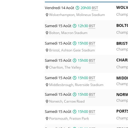
WOLV
Vendredi 14 Août
20h00
BST
Champi
Wolverhampton, Molineux Stadium
BOLT
Samedi 15 Août
12h30
BST
Champi
Bolton, Macron Stadium
Samedi 15 Août
15h00
BST
BRIST
Champi
Bristol, Ashton Gate Stadium
CHAR
Samedi 15 Août
15h00
BST
Champi
Charlton, The Valley
Samedi 15 Août
15h00
BST
MIDD
Champi
Middlesbrough, Riverside Stadium
Samedi 15 Août
15h00
BST
NORW
Champi
Norwich, Carrow Road
PORT
Samedi 15 Août
15h00
BST
Champi
Portsmouth, Fratton Park