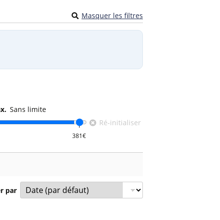
Masquer les filtres
x.
Sans limite
Ré-initialiser
er par
e, compétition et prix à partir de.