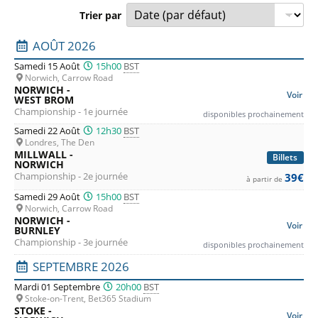
Trier par
Liste des prochains matchs : Norwich City. Colonne 1 : dat
AOÛT 2026
Samedi 15 Août
15h00
BST
Norwich, Carrow Road
NORWICH -
Voir
WEST BROM
Championship - 1e journée
disponibles prochainement
Samedi 22 Août
12h30
BST
Londres, The Den
MILLWALL -
Billets
NORWICH
Championship - 2e journée
39€
à partir de
Samedi 29 Août
15h00
BST
Norwich, Carrow Road
NORWICH -
Voir
BURNLEY
Championship - 3e journée
disponibles prochainement
SEPTEMBRE 2026
Mardi 01 Septembre
20h00
BST
Stoke-on-Trent, Bet365 Stadium
STOKE -
Voir