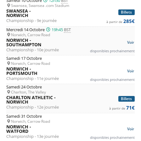
Samedi 10 Octobre
12h30
BST
Swansea, Swansea .com Stadium
SWANSEA -
Billets
NORWICH
Championship - 9e journée
285€
à partir de
Mercredi 14 Octobre
19h45
BST
Norwich, Carrow Road
NORWICH -
Voir
SOUTHAMPTON
Championship - 10e journée
disponibles prochainement
Samedi 17 Octobre
Norwich, Carrow Road
NORWICH -
Voir
PORTSMOUTH
Championship - 11e journée
disponibles prochainement
Samedi 24 Octobre
Charlton, The Valley
CHARLTON ATHLETIC -
Billets
NORWICH
Championship - 12e journée
71€
à partir de
Samedi 31 Octobre
Norwich, Carrow Road
NORWICH -
Voir
WATFORD
Championship - 13e journée
disponibles prochainement