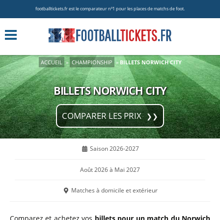
footballtickets.fr est le comparateur nº1 pour les places de matchs de foot.
ACCUEIL
»
CHAMPIONSHIP
»
BILLETS NORWICH CITY
BILLETS NORWICH CITY
COMPARER LES PRIX
Saison 2026-2027
Août 2026 à Mai 2027
Matches à domicile et extérieur
Comparez et achetez vos
billets pour un match du Norwich