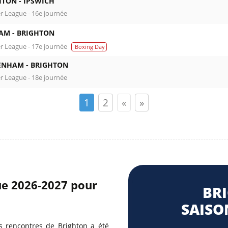
HTON -
IPSWICH
r League - 16e journée
AM -
BRIGHTON
r League - 17e journée
Boxing Day
ENHAM -
BRIGHTON
r League - 18e journée
1
2
«
»
gue 2026-2027 pour
BR
SAISON
s rencontres de Brighton a été