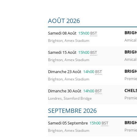
Liste des prochains matchs : Brighton. 
AOÛT 2026
BRIG
Samedi 08 Août
15h00
BST
Amical
Brighton, Amex Stadium
BRIG
Samedi 15 Août
15h00
BST
Amical
Brighton, Amex Stadium
BRIG
Dimanche 23 Août
14h00
BST
Premie
Brighton, Amex Stadium
CHEL
Dimanche 30 Août
14h00
BST
Premie
Londres, Stamford Bridge
SEPTEMBRE 2026
BRIG
Samedi 05 Septembre
15h00
BST
Premie
Brighton, Amex Stadium