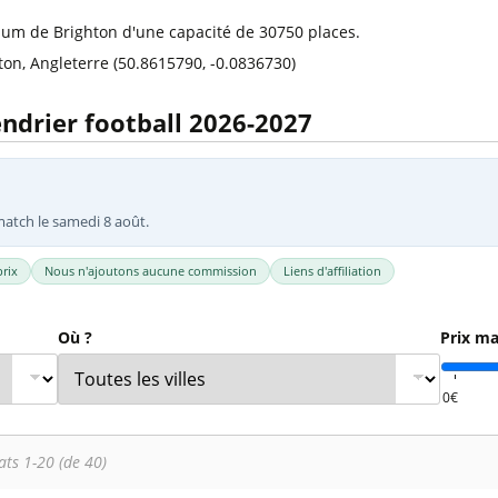
l
Billets Coupe d’Asie 2027
ium de Brighton d'une capacité de 30750 places.
Billets Euro 2028
ton, Angleterre (50.8615790, -0.0836730)
Billets Copa América
lendrier football 2026-2027
match le samedi 8 août.
rix
Nous n'ajoutons aucune commission
Liens d'affiliation
Où ?
Prix ma
ats 1-20 (de 40)