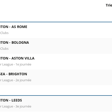
Tri
Colonne 1 : date, horaire et stade. Colonne 2 : rencontre, co
HTON -
AS ROME
 Clubs
HTON -
BOLOGNA
 Clubs
HTON -
ASTON VILLA
r League - 1e journée
SEA -
BRIGHTON
r League - 2e journée
HTON -
LEEDS
r League - 3e journée