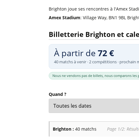
Billets Primeira Liga Portuga
Séville
Brighton joue ses rencontres à l'Amex Stad
Billets Eredivisie Pays-Bas
Munich
Amex Stadium
: Village Way, BN1 9BL Brigh
Billets Pro League Belgique
Billets Saudi Pro League
Billetterie Brighton et ca
À partir de
72 €
40 matchs à venir · 2 compétitions · prochain 
Nous ne vendons pas de billets, nous comparons les p
Quand ?
Brighton :
40 matchs
Page 1/2: Résult