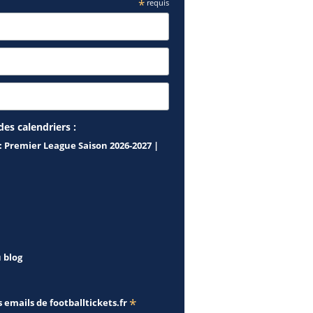
*
requis
des calendriers :
: Premier League Saison 2026-2027 |
u blog
*
s emails de
footballtickets.fr