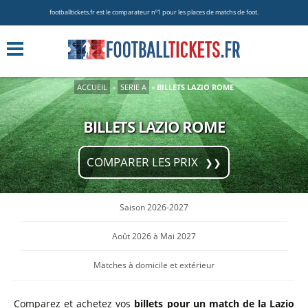
footballtickets.fr est le comparateur nº1 pour les places de matchs de foot.
ACCUEIL
»
SERIE A
»
BILLETS LAZIO ROME
BILLETS LAZIO ROME
COMPARER LES PRIX
Saison 2026-2027
Août 2026 à Mai 2027
Matches à domicile et extérieur
Comparez et achetez vos
billets pour un match de la Lazio