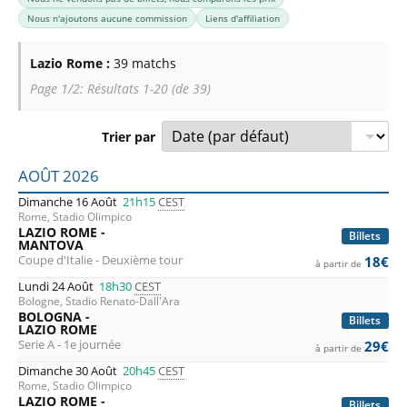
Nous n'ajoutons aucune commission
Liens d'affiliation
Lazio Rome :
39 matchs
Page 1/2: Résultats 1-20 (de 39)
Trier par
Liste des prochains matchs : Lazio Rome. Colonne 1 : date,
AOÛT 2026
Dimanche 16 Août
21h15
CEST
Rome, Stadio Olimpico
LAZIO ROME -
Billets
MANTOVA
Coupe d'Italie - Deuxième tour
18€
à partir de
Lundi 24 Août
18h30
CEST
Bologne, Stadio Renato-Dall'Ara
BOLOGNA -
Billets
LAZIO ROME
Serie A - 1e journée
29€
à partir de
Dimanche 30 Août
20h45
CEST
Rome, Stadio Olimpico
LAZIO ROME -
Billets