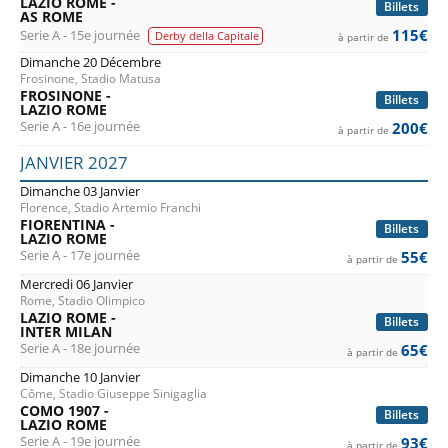
LAZIO ROME -
Billets
AS ROME
115€
Serie A - 15e journée
Derby della Capitale
à partir de
Dimanche 20 Décembre
Frosinone, Stadio Matusa
FROSINONE -
Billets
LAZIO ROME
Serie A - 16e journée
200€
à partir de
JANVIER 2027
Dimanche 03 Janvier
Florence, Stadio Artemio Franchi
FIORENTINA -
Billets
LAZIO ROME
Serie A - 17e journée
55€
à partir de
Mercredi 06 Janvier
Rome, Stadio Olimpico
LAZIO ROME -
Billets
INTER MILAN
Serie A - 18e journée
65€
à partir de
Dimanche 10 Janvier
Côme, Stadio Giuseppe Sinigaglia
COMO 1907 -
Billets
LAZIO ROME
Serie A - 19e journée
93€
à partir de