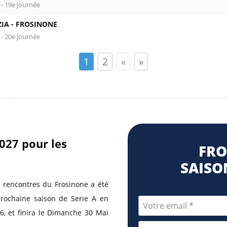
 - 19e journée
IA -
FROSINONE
 - 20e journée
1
2
«
»
2027 pour les
FRO
SAISON
 rencontres du Frosinone a été
prochaine saison de Serie A en
6, et finira le Dimanche 30 Mai