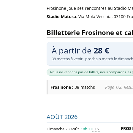
Billets Primeira Liga Portuga
Séville
Frosinone joue ses rencontres au Stadio M
Billets Eredivisie Pays-Bas
Munich
Stadio Matusa
: Via Mola Vecchia, 03100 Fro
Billets Pro League Belgique
Billets Saudi Pro League
Billetterie Frosinone et c
À partir de
28 €
38 matchs à venir · prochain match le dimanch
Nous ne vendons pas de billets, nous comparons les p
Frosinone :
38 matchs
Page 1/2: Résul
Liste des prochains matchs : Frosinone.
AOÛT 2026
FROS
Dimanche 23 Août
18h30
CEST