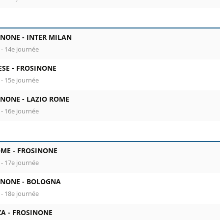
INONE -
INTER MILAN
 - 14e journée
ESE -
FROSINONE
 - 15e journée
INONE -
LAZIO ROME
 - 16e journée
OME -
FROSINONE
 - 17e journée
INONE -
BOLOGNA
 - 18e journée
A -
FROSINONE