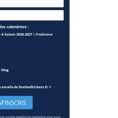
des calendriers :
ie A Saison 2026-2027 | Frosinone
u blog
*
s emails de
footballtickets.fr
lchimp comme plateforme marketing pour vous