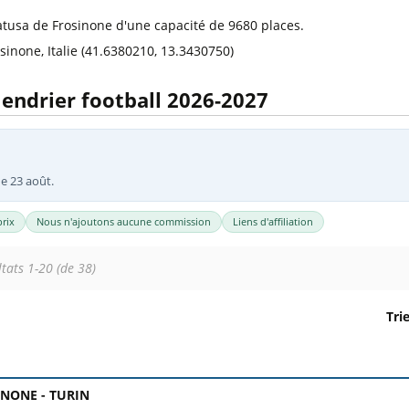
l
Billets Coupe d’Asie 2027
atusa de Frosinone d'une capacité de 9680 places.
Billets Euro 2028
sinone, Italie (41.6380210, 13.3430750)
Billets Copa América
alendrier football 2026-2027
e 23 août.
rix
Nous n'ajoutons aucune commission
Liens d'affiliation
tats 1-20 (de 38)
Tri
 Colonne 1 : date, horaire et stade. Colonne 2 : rencontre, c
INONE -
TURIN