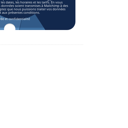
es dates, les horaires et les tarifs. En vous
s données soient transmises à Mailchimp à des
eptez que nous puissions traiter vos données
aux présentes conditions.
vée et confidentialité