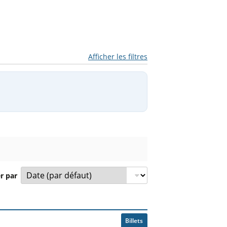
Afficher les filtres
er par
ompétition et prix à partir de.
Billets