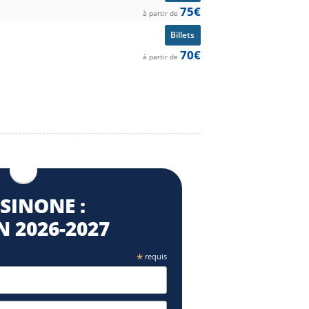
75€
à partir de
Billets
70€
à partir de
SINONE :
 2026⁠-2027
*
requis