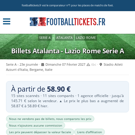
footballtickets.fr est le comparateur nº1 pour les places de matchs de foot.
SERIE A
»
ATALANTA
LAZIO ROME
Billets Atalanta - Lazio Rome
Serie A
Serie A - 23e journée
Dimanche 07 Février 2027
tbc
Stadio Atleti
Azzurri d'Italia, Bergame, Italie
À partir de
58.90 €
15 sites scannés · 11 sites comparés · 1 agence officielle · jusqu'à
145.71 € selon le vendeur.
Le prix le plus bas a augmenté de
▲
58.87 € à 58.89 € hier.
Nous ne vendons pas de billets, nous comparons les prix
Nous n'ajoutons aucune commission
Les prix peuvent dépasser la valeur faciale
Liens d'affiliation