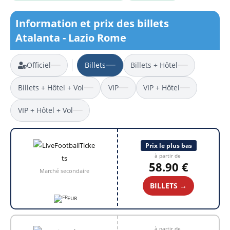
Information et prix des billets
Atalanta - Lazio Rome
Officiel
Billets
Billets + Hôtel
Billets + Hôtel + Vol
VIP
VIP + Hôtel
VIP + Hôtel + Vol
Prix le plus bas
à partir de
58.90 €
Marché secondaire
BILLETS →
EUR
à partir de