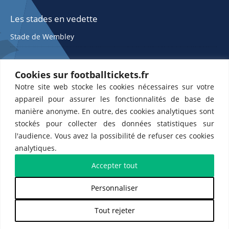
Les stades en vedette
Stade de Wembley
Cookies sur footballtickets.fr
Notre site web stocke les cookies nécessaires sur votre
appareil pour assurer les fonctionnalités de base de
manière anonyme. En outre, des cookies analytiques sont
stockés pour collecter des données statistiques sur
ETTS 365 SL, Rambla de Catalunya 38, 8, 1, 08007 Barcelone, Espagne |
l'audience. Vous avez la possibilité de refuser ces cookies
CIF : ES-B43945534
analytiques.
Partenaires de l'
US Changé 53 💙
et de l'
US Bretons de Paris 🤍
Accepter tout
Personnaliser
𝕏
Tout rejeter