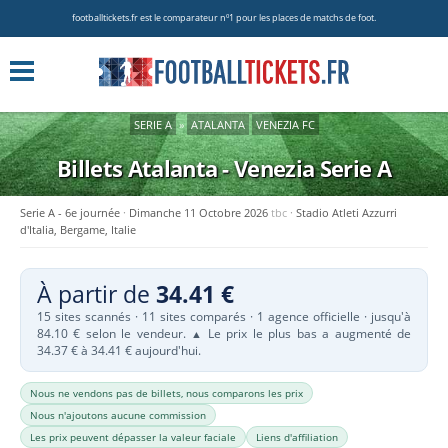
footballtickets.fr est le comparateur nº1 pour les places de matchs de foot.
SERIE A
»
ATALANTA
VENEZIA FC
Billets Atalanta - Venezia
Serie A
Serie A - 6e journée
Dimanche 11 Octobre 2026
tbc
Stadio Atleti Azzurri
d'Italia, Bergame, Italie
À partir de
34.41 €
15 sites scannés · 11 sites comparés · 1 agence officielle · jusqu'à
84.10 € selon le vendeur.
Le prix le plus bas a augmenté de
▲
34.37 € à 34.41 € aujourd'hui.
Nous ne vendons pas de billets, nous comparons les prix
Nous n'ajoutons aucune commission
Les prix peuvent dépasser la valeur faciale
Liens d'affiliation