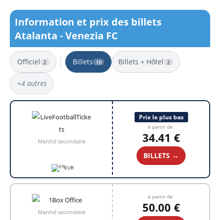
Information et prix des billets
Atalanta - Venezia FC
Officiel
Billets
Billets + Hôtel
2
10
2
+4 autres
10 résultats
Prix le plus bas
à partir de
34.41 €
Marché secondaire
BILLETS →
EUR
à partir de
50.00 €
Marché secondaire