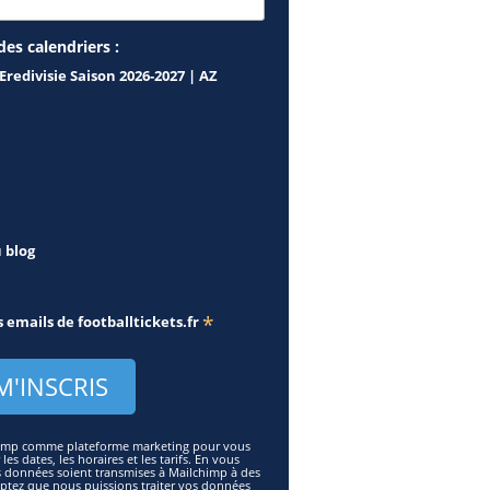
des calendriers :
Eredivisie Saison 2026-2027 | AZ
u blog
*
s emails de
footballtickets.fr
lchimp comme plateforme marketing pour vous
es dates, les horaires et les tarifs. En vous
s données soient transmises à Mailchimp à des
eptez que nous puissions traiter vos données