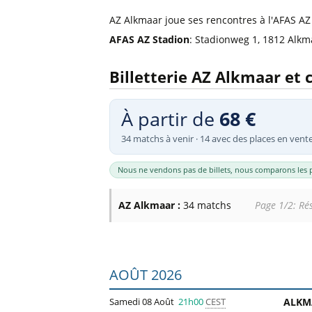
Billets Primeira Liga Portuga
Séville
AZ Alkmaar joue ses rencontres à l'AFAS AZ
Billets Eredivisie Pays-Bas
Munich
AFAS AZ Stadion
: Stadionweg 1, 1812 Alkm
Billets Pro League Belgique
Billets Saudi Pro League
Billetterie AZ Alkmaar et 
À partir de
68 €
34 matchs à venir · 14 avec des places en vent
Nous ne vendons pas de billets, nous comparons les p
AZ Alkmaar :
34 matchs
Page 1/2: Rés
Liste des prochains matchs : AZ Alkmaar
AOÛT 2026
Samedi 08 Août
21h00
CEST
ALKM