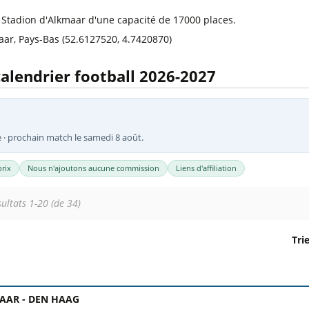
l
Billets Coupe d’Asie 2027
 Stadion d'Alkmaar d'une capacité de 17000 places.
Billets Euro 2028
aar, Pays-Bas (52.6127520, 4.7420870)
Billets Copa América
calendrier football 2026-2027
e · prochain match le samedi 8 août.
rix
Nous n'ajoutons aucune commission
Liens d'affiliation
ultats 1-20 (de 34)
Tri
. Colonne 1 : date, horaire et stade. Colonne 2 : rencontre, 
AAR -
DEN HAAG