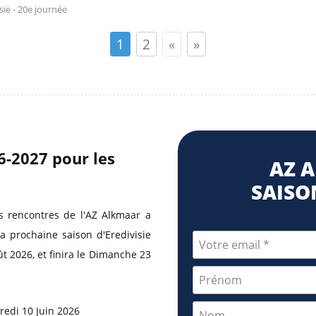
sie - 20e journée
1
2
«
»
26-2027 pour les
AZ 
SAISON
s rencontres de l'AZ Alkmaar a
a prochaine saison d'Eredivisie
t 2026, et finira le Dimanche 23
redi 10 Juin 2026