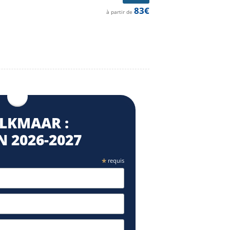
83€
à partir de
ALKMAAR :
 2026⁠-2027
*
requis