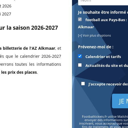
t 2026
Je souhaite être informé 
i 2027
football aux Pays-Bas : 
our la saison 2026-2027
Alkmaar
[+] Voir plus d'options
Prévenez-moi de :
a billetterie de l'AZ Alkmaar
, et
dès que le calendrier 2026-2027
Calendrier et tarifs
verrons toutes les informations
Actualités du site et d
les prix des places
.
J'accepte recevoir de
Footballtickets.fr utilise Mai
envoyer des informations sur l
inscrivant, vous acceptez que vo
fins de traitement, et vous acc