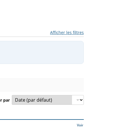
Afficher les filtres
er par
compétition et prix à partir de.
Voir