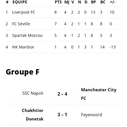
#
EQUIPE
PTS
MJ
V
N
D
BP
BC
+/-
1
Liverpool FC
8
4
2
2
0
13
3
10
2
FC Seville
7
4
2
1
1
8
8
0
3
Spartak Moscou
5
4
1
2
1
8
5
3
4
NK Maribor
1
4
0
1
3
1
14
-13
Groupe F
Manchester City
SSC Napoli
2 – 4
FC
Chakhtior
3 – 1
Feyenoord
Donetsk