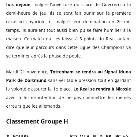
fois déjoué
, malgré l’ouverture du score de Guerrero à la
demi-heure de jeu. Ils se sont fait punir sur la première
occasion chypriote, et malgré leur domination en 2e mi-
temps, ils auraient tout aussi bien pu se faire humilier à la
maison. Ce match nul les laisse à 5 points du Real, autant
dire que leur parcours dans cette Ligue des Champions va
se terminer après la phase de poule.
Mardi 21 novembre,
Tottenham se rendra au Signal Iduna
Park de Dortmund
sans véritable pression tout en gardant
la volonté d’assurer la 1e place.
Le Real se rendra à Nicosie
avec la ferme intention de ne pas commettre les mêmes
erreurs que les allemands.
Classement Groupe H
#
EQUIPE
PTS
MJ
V
N
D
BP
BC
+/-