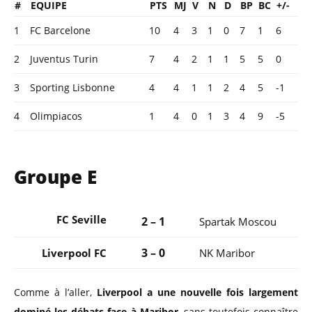
#
EQUIPE
PTS
MJ
V
N
D
BP
BC
+/-
1
FC Barcelone
10
4
3
1
0
7
1
6
2
Juventus Turin
7
4
2
1
1
5
5
0
3
Sporting Lisbonne
4
4
1
1
2
4
5
-1
4
Olimpiacos
1
4
0
1
3
4
9
-5
Groupe E
FC Seville
2 – 1
Spartak Moscou
3 – 0
Liverpool FC
NK Maribor
Comme à l’aller,
Liverpool a une nouvelle fois largement
dominé les débats face à Maribor
, sans toutefois connaître