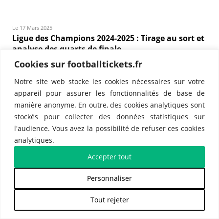
Le 17 Mars 2025
Ligue des Champions 2024-2025 : Tirage au sort et
analyse des quarts de finale
Cookies sur footballtickets.fr
Notre site web stocke les cookies nécessaires sur votre
appareil pour assurer les fonctionnalités de base de
manière anonyme. En outre, des cookies analytiques sont
stockés pour collecter des données statistiques sur
l'audience. Vous avez la possibilité de refuser ces cookies
analytiques.
Le 21 Février 2025
Ligue des Champions 2024-2025 : huitièmes de
Accepter tout
finale, le spectacle monte en intensité
Personnaliser
Tout rejeter