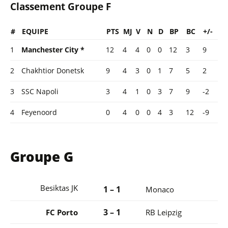
Classement Groupe F
#
EQUIPE
PTS
MJ
V
N
D
BP
BC
+/-
1
Manchester City *
12
4
4
0
0
12
3
9
2
Chakhtior Donetsk
9
4
3
0
1
7
5
2
3
SSC Napoli
3
4
1
0
3
7
9
-2
4
Feyenoord
0
4
0
0
4
3
12
-9
Groupe G
Besiktas JK
1 – 1
Monaco
3 – 1
FC Porto
RB Leipzig