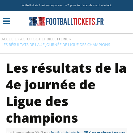
footballtickets.fr est le comparateur nº1 pour les places de matchs de foot.
ACCUEIL
»
ACTU FOOT ET BILLETTERIE
»
LES RÉSULTATS DE LA 4E JOURNÉE DE LIGUE DES CHAMPIONS
Les résultats de la
4e journée de
Ligue des
champions
Le 1 novembre 2017 par
footballtickets.fr
🏆 Champions League