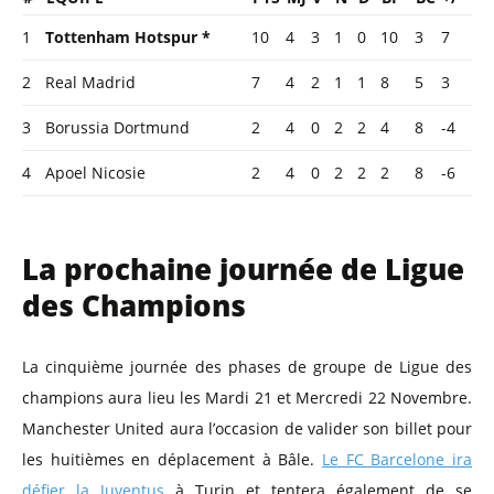
1
Tottenham Hotspur *
10
4
3
1
0
10
3
7
2
Real Madrid
7
4
2
1
1
8
5
3
3
Borussia Dortmund
2
4
0
2
2
4
8
-4
4
Apoel Nicosie
2
4
0
2
2
2
8
-6
La prochaine journée de Ligue
des Champions
La cinquième journée des phases de groupe de Ligue des
champions aura lieu les Mardi 21 et Mercredi 22 Novembre.
Manchester United aura l’occasion de valider son billet pour
les huitièmes en déplacement à Bâle.
Le FC Barcelone ira
défier la Juventus
à Turin et tentera également de se