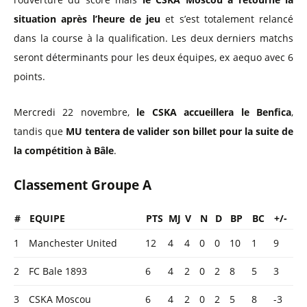
situation après l’heure de jeu
et s’est totalement relancé
dans la course à la qualification. Les deux derniers matchs
seront déterminants pour les deux équipes, ex aequo avec 6
points.
Mercredi 22 novembre,
le CSKA accueillera le Benfica
,
tandis que
MU tentera de valider son billet pour la suite de
la compétition à Bâle
.
Classement Groupe A
#
EQUIPE
PTS
MJ
V
N
D
BP
BC
+/-
1
Manchester United
12
4
4
0
0
10
1
9
2
FC Bale 1893
6
4
2
0
2
8
5
3
3
CSKA Moscou
6
4
2
0
2
5
8
-3