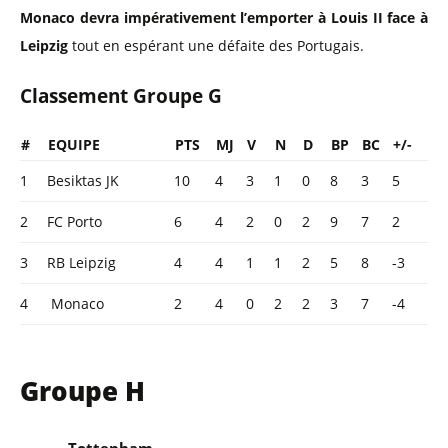
Monaco devra impérativement l’emporter à Louis II face à
Leipzig
tout en espérant une défaite des Portugais.
Classement Groupe G
#
EQUIPE
PTS
MJ
V
N
D
BP
BC
+/-
1
Besiktas JK
10
4
3
1
0
8
3
5
2
FC Porto
6
4
2
0
2
9
7
2
3
RB Leipzig
4
4
1
1
2
5
8
-3
4
Monaco
2
4
0
2
2
3
7
-4
Groupe H