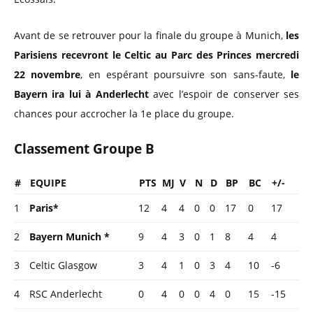
Avant de se retrouver pour la finale du groupe à Munich,
les
Parisiens recevront le Celtic au Parc des Princes mercredi
22 novembre
, en espérant poursuivre son sans-faute,
le
Bayern ira lui à Anderlecht
avec l’espoir de conserver ses
chances pour accrocher la 1e place du groupe.
Classement Groupe B
#
EQUIPE
PTS
MJ
V
N
D
BP
BC
+/-
1
Paris*
12
4
4
0
0
17
0
17
2
Bayern Munich *
9
4
3
0
1
8
4
4
3
Celtic Glasgow
3
4
1
0
3
4
10
-6
4
RSC Anderlecht
0
4
0
0
4
0
15
-15