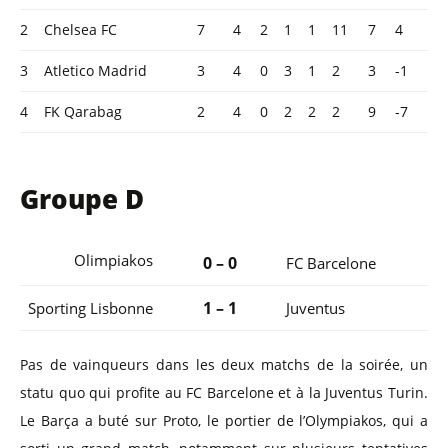
2
Chelsea FC
7
4
2
1
1
11
7
4
3
Atletico Madrid
3
4
0
3
1
2
3
-1
4
FK Qarabag
2
4
0
2
2
2
9
-7
Groupe D
Olimpiakos
0 – 0
FC Barcelone
1 – 1
Sporting Lisbonne
Juventus
Pas de vainqueurs dans les deux matchs de la soirée, un
statu quo qui profite au FC Barcelone et à la Juventus Turin.
Le Barça a buté sur Proto, le portier de l’Olympiakos, qui a