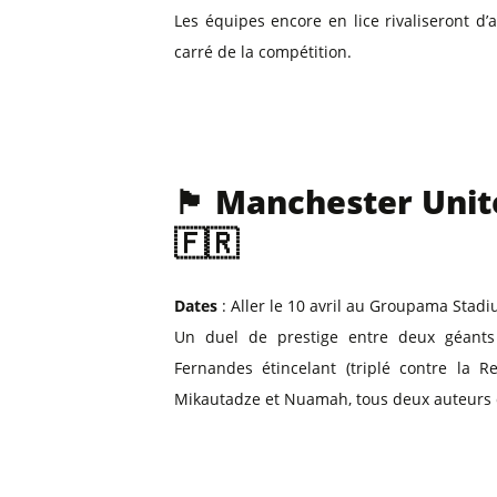
Billets Primeira Liga Portuga
Séville
Les équipes encore en lice rivaliseront d’
Billets Eredivisie Pays-Bas
Munich
carré de la compétition.​
Billets Pro League Belgique
Billets Saudi Pro League
🏴 Manchester Unit
🇫🇷
Dates
: Aller le 10 avril au Groupama Stadiu
Un duel de prestige entre deux géant
Fernandes étincelant (triplé contre la 
Mikautadze et Nuamah, tous deux auteurs d