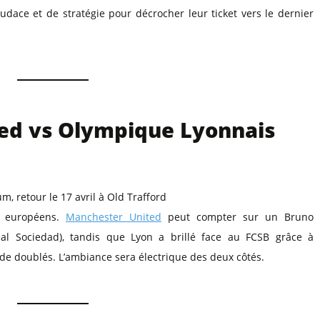
l
Billets Coupe d’Asie 2027
audace et de stratégie pour décrocher leur ticket vers le dernier
Billets Euro 2028
Billets Copa América
ed vs Olympique Lyonnais
m, retour le 17 avril à Old Trafford
s européens.
Manchester United
peut compter sur un Bruno
Real Sociedad), tandis que Lyon a brillé face au FCSB grâce à
e doublés. L’ambiance sera électrique des deux côtés.