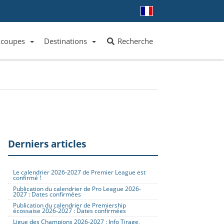
 coupes
Destinations
Recherche
Liste des clubs et équipes
Liste des ligues et coupes
Toutes les destinations
Derniers articles
Le calendrier 2026-2027 de Premier League est
confirmé !
Publication du calendrier de Pro League 2026-
2027 : Dates confirmées
Publication du calendrier de Premiership
écossaise 2026-2027 : Dates confirmées
Ligue des Champions 2026-2027 : Info Tirage,