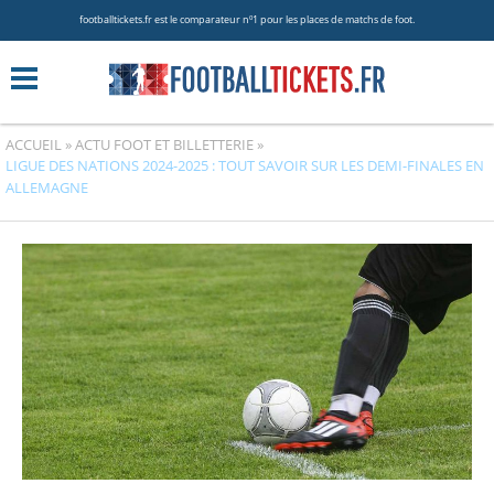
footballtickets.fr est le comparateur nº1 pour les places de matchs de foot.
ACCUEIL
»
ACTU FOOT ET BILLETTERIE
»
LIGUE DES NATIONS 2024-2025 : TOUT SAVOIR SUR LES DEMI-FINALES EN
ALLEMAGNE