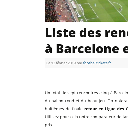
Billets Primeira Liga Portuga
Séville
Billets Eredivisie Pays-Bas
Munich
Billets Pro League Belgique
Liste des ren
Billets Saudi Pro League
à Barcelone 
Le 12 février 2019 par
footballtickets.fr
Un total de sept rencontres -cinq à Barce
du ballon rond et du beau jeu. On notera
huitièmes de finale
retour en Ligue des
Utilisez pour cela notre comparateur de tar
prix.