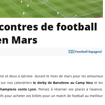
l
Billets Coupe d’Asie 2027
Billets Euro 2028
Billets Copa América
contres de football
en Mars
🇪🇸 Football Espagnol
lone et deux à Gérone- durant le mois de mars pour les amoureux
 sur nos calendriers
le derby de Barcelone au Camp Nou
et les
 Champions conte Lyon
. Pensez à réserver vos places à l’avance.
ifs pour acheter vos billets pour un match de football au meilleur