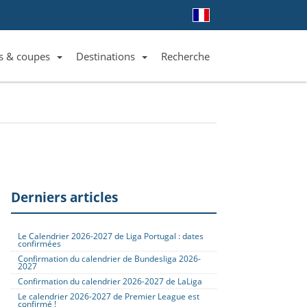
s & coupes
Destinations
Recherche
Liste des clubs et équipes
Liste des ligues et coupes
Toutes les destinations
Derniers articles
Le Calendrier 2026-2027 de Liga Portugal : dates
confirmées
Confirmation du calendrier de Bundesliga 2026-
2027
Confirmation du calendrier 2026-2027 de LaLiga
Le calendrier 2026-2027 de Premier League est
confirmé !