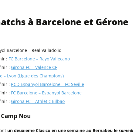
matchs à Barcelone et Gérone
ol Barcelone – Real Valladolid
nir :
FC Barcelone – Rayo Vallecano
inir :
Girona FC – Valence CF
e – Lyon (Ligue des Champions)
inir :
RCD Espanyol Barcelone – FC Séville
inir :
FC Barcelone – Espanyol Barcelone
inir :
Girona FC – Athletic Bilbao
u Camp Nou
ront
un deuxième Clásico en une semaine au Bernabeu le
samedi