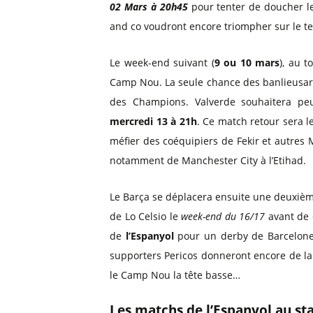
02 Mars à 20h45
pour tenter de doucher l
and co voudront encore triompher sur le te
Le week-end suivant (
9 ou 10 mars
), au 
Camp Nou. La seule chance des banlieusard
des Champions. Valverde souhaitera peu
mercredi 13 à 21h
. Ce match retour sera l
méfier des coéquipiers de Fekir et autres
notamment de Manchester City à l’Etihad.
Le Barça se déplacera ensuite une deuxième 
de Lo Celsio le
week-end du 16/17
avant de 
de
l’Espanyol
pour un derby de Barcelone 
supporters Pericos donneront encore de la
le Camp Nou la tête basse…
Les matchs de l’Espanyol au s