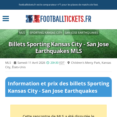
footballtickets.fr est le comparateur nº1 pour les places de matchs de foot.
MLS
»
SPORTING KANSAS CITY
SAN JOSE EARTHQUAKES
Billets Sporting Kansas City - San Jose
Earthquakes
MLS
MLS
Samedi 11 Avril 2026
20h30
EDT
Children's Mercy Park, Kansas
City, États-Unis
Information et prix des billets Sporting
Kansas City - San Jose Earthquakes
Cette rencontre de MLS a été disputée le