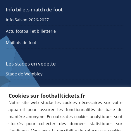
Info billets match de foot
Info Saison 2026-2027
Actu football et billetterie
Maillots de foot
Les stades en vedette
Stade de Wembley
Cookies sur footballtickets.fr
Notre site web stocke les cookies nécessaires sur votre
appareil pour assurer les fonctionnalités de base de
manière anonyme. En outre, des cookies analytiques sont
stockés pour collecter des données statistiques sur
ETTS 365 SL, Rambla de Catalunya 38, 8, 1, 08007 Barcelone, Espagne |
l'audience. Vous avez la possibilité de refuser ces cookies