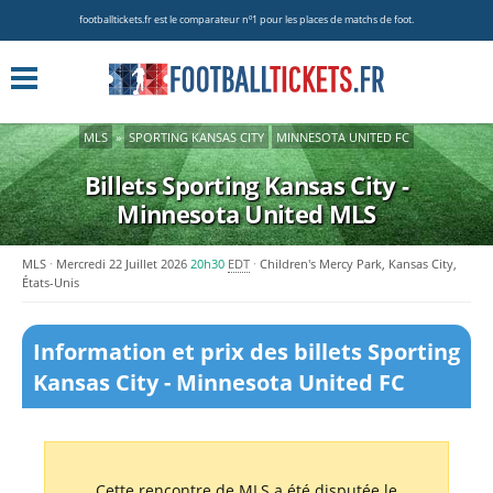
footballtickets.fr est le comparateur nº1 pour les places de matchs de foot.
MLS
»
SPORTING KANSAS CITY
MINNESOTA UNITED FC
Billets Sporting Kansas City -
Minnesota United
MLS
MLS
Mercredi 22 Juillet 2026
20h30
EDT
Children's Mercy Park, Kansas City,
États-Unis
Information et prix des billets Sporting
Kansas City - Minnesota United FC
Cette rencontre de MLS a été disputée le