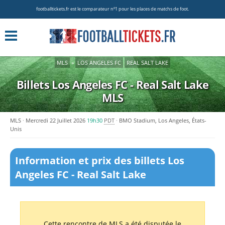
footballtickets.fr est le comparateur nº1 pour les places de matchs de foot.
MLS
»
LOS ANGELES FC
REAL SALT LAKE
Billets Los Angeles FC - Real Salt Lake
MLS
MLS
Mercredi 22 Juillet 2026
19h30
PDT
BMO Stadium, Los Angeles, États-
Unis
Information et prix des billets Los
Angeles FC - Real Salt Lake
Cette rencontre de MLS a été disputée le