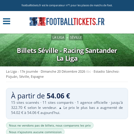
footballtickets.fr est le comparateur nº1 pour les places de matchs de foot.
LA LIGA
»
SÉVILLE
Billets Séville - Racing Santander
La Liga
La Liga - 17e journée
Dimanche 20 Décembre 2026
tbc
Estadio Sánchez-
Pizjuán, Séville, Espagne
À partir de
54.06 €
15 sites scannés · 11 sites comparés · 1 agence officielle · jusqu'à
322.70 € selon le vendeur.
Le prix le plus bas a augmenté de
▲
54.02 € à 54.06 € aujourd'hui.
Nous ne vendons pas de billets, nous comparons les prix
Nous n'ajoutons aucune commission