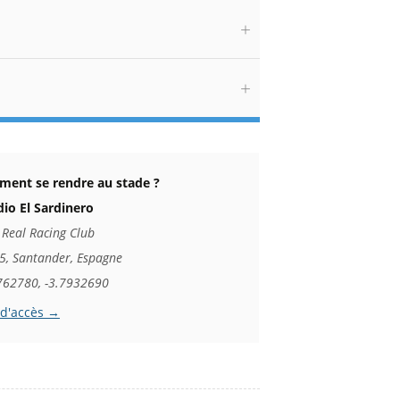
ent se rendre au stade ?
dio El Sardinero
 Real Racing Club
5, Santander, Espagne
762780, -3.7932690
 d'accès →