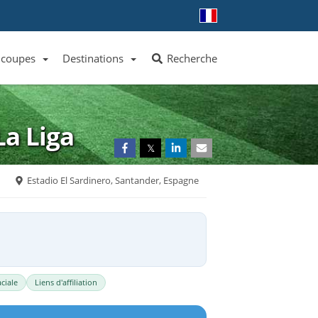
 coupes
Destinations
Recherche
Liste des clubs et équipes
Liste des ligues et coupes
Toutes les destinations
La Liga
𝕏
Estadio El Sardinero, Santander, Espagne
ciale
Liens d'affiliation