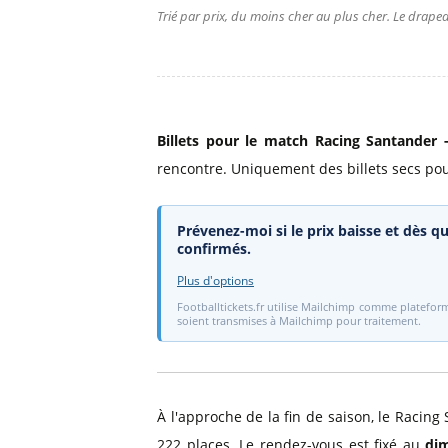
Trié par prix, du moins cher au plus cher. Le drapea
Billets pour le match Racing Santander -
rencontre. Uniquement des billets secs pour 
Prévenez-moi si le prix baisse et dès qu
confirmés.
Plus d'options
Footballtickets.fr utilise Mailchimp comme plateform
soient transmises à Mailchimp pour traitement.
À l'approche de la fin de saison, le Racing 
222 places. Le rendez-vous est fixé au
di