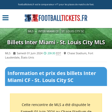
footballtickets.fr est le comparateur nº1 pour les places de matchs de foot.
MLS
»
INTER MIAMI CF
ST. LOUIS CITY SC
Billets Inter Miami - St. Louis City
MLS
MLS
Samedi 01 Juin 2024
20h30
EDT
Chase Stadium, Fort
Lauderdale, États-Unis
Information et prix des billets Inter
Miami CF - St. Louis City SC
Cette rencontre de MLS a été disputée le
Samedi 01 Juin 2024 au Chase Stadium de