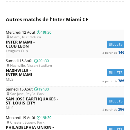
Autres matchs de l'Inter Miami CF
Mercredi 12 Août
19h30
Miami, Nu Stadium
INTER MIAMI -
BILLETS
CLUB LEON
Leagues Cup
14€
à partir de
Samedi 15 Août
20h30
Nashville, Nissan Stadium
NASHVILLE -
BILLETS
INTER MIAMI
MLS
78€
à partir de
Samedi 15 Août
19h30
San Jose, PayPal Park
SAN JOSE EARTHQUAKES -
BILLETS
ST. LOUIS CITY
MLS
28€
à partir de
Mercredi 19 Août
19h30
Chester, Subaru Park
PHILADELPHIA UNION -
BILLETS